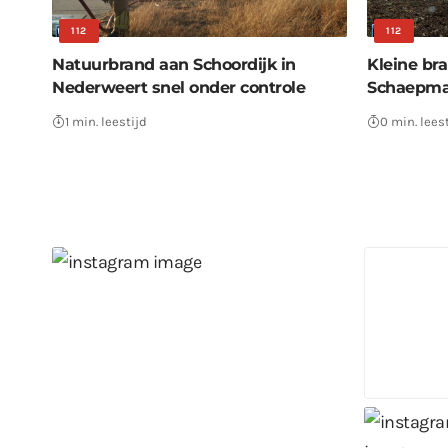
112
112
Natuurbrand aan Schoordijk in
Kleine bra
Nederweert snel onder controle
Schaepman
1 min. leestijd
0 min. lees