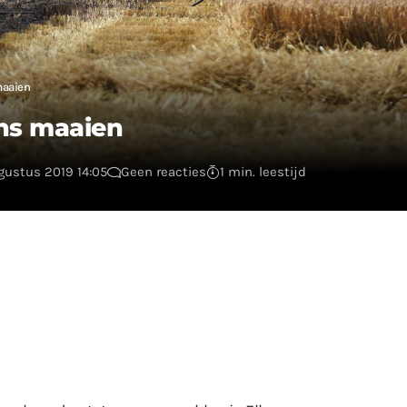
maaien
ens maaien
gustus 2019 14:05
Geen reacties
1 min. leestijd