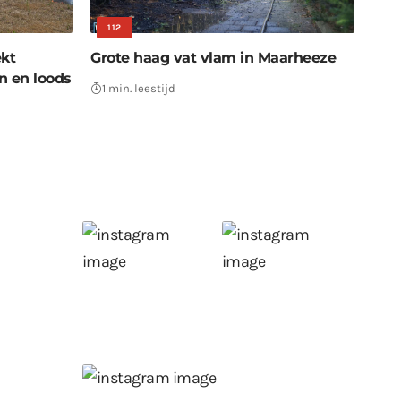
112
ekt
Grote haag vat vlam in Maarheeze
en en loods
1 min. leestijd