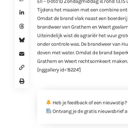
Ell – (Foto’s) Zondagmiddag is rond 13.15 
Tijdens het maaien met een combine onts
Omdat de brand vlak naast een boerderi
brandweer van Grathem en Weert gealar
Uiteindelijk wist de agrariër het vuur gr
onder controle was. De brandweer van Hun
doven met water. Omdat de brand beperk
Grathem en Weert rechtsomkeert maken
[nggallery id=’8224′]
Heb je feedback of een nieuwstip?
Ontvang je de gratis nieuwsbrief a