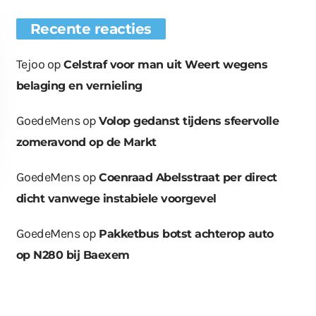
Recente reacties
Tejoo
op
Celstraf voor man uit Weert wegens
belaging en vernieling
GoedeMens
op
Volop gedanst tijdens sfeervolle
zomeravond op de Markt
GoedeMens
op
Coenraad Abelsstraat per direct
dicht vanwege instabiele voorgevel
GoedeMens
op
Pakketbus botst achterop auto
op N280 bij Baexem
euwe bomen
Wat er in kan, kan er
Bende bij
plaatst op
ook uit
containerpark
ationsplein
Leuken