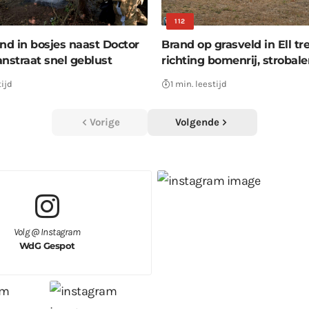
112
nd in bosjes naast Doctor
Brand op grasveld in Ell tr
straat snel geblust
richting bomenrij, strobal
tijd
1 min. leestijd
Vorige
Volgende
Volg @ Instagram
WdG Gespot