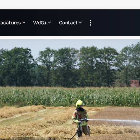
Vacatures
WdG+
Contact