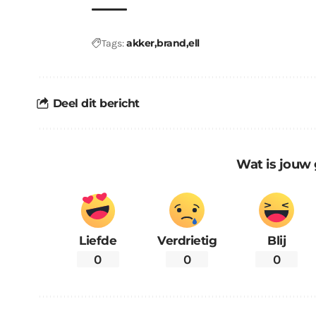
akker
brand
ell
Tags:
Deel dit bericht
Wat is jouw 
Liefde
Verdrietig
Blij
0
0
0