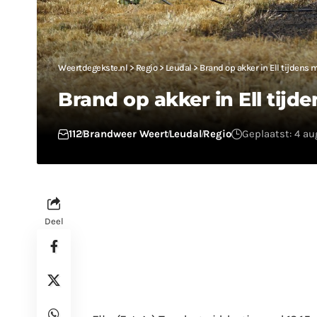
Weertdegekste.nl
>
Regio
>
Leudal
>
Brand op akker in Ell tijdens 
Brand op akker in Ell tijd
112
Brandweer Weert
Leudal
Regio
Geplaatst: 4 au
Deel