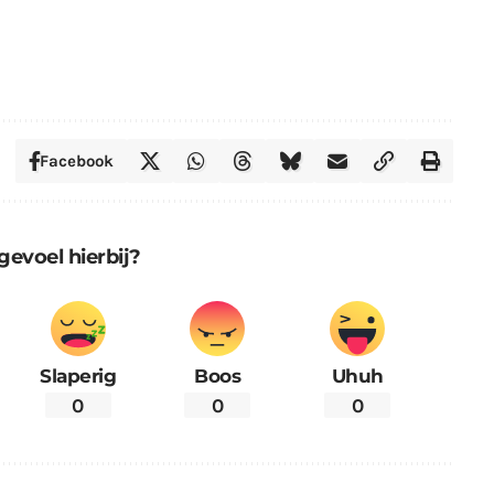
Facebook
gevoel hierbij?
Slaperig
Boos
Uhuh
0
0
0