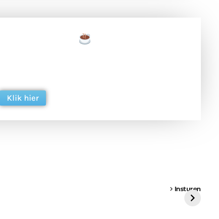
een tas koffie
 en ondersteun hun inzet voor dagelijks gratis
ing. Dank je wel alvast!
Klik hier
een
Weer een
Luchtballon boven
Ni
vrachtwagen vast
Weert
ge
Insturen
St