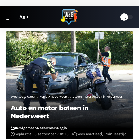
Aa
Weertdegekste.nl
>
Regio
>
Nederweert
>
Auto en motor botsen in Nederweert
Auto en motor botsen in
Nederweert
112
Algemeen
Nederweert
Regio
Geplaatst: 15 september 2019 15:18
Geen reacties
1 min. leestijd