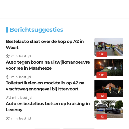
Berichtsuggesties
Bestelauto slaat over de kop op A2 in
Weert
112
1 min. leestijd
Auto tegen boom na uitwijkmanoeuvre
voor ree in Maarheeze
112
1 min. leestijd
Toiletartikelen en mocktails op A2 na
vrachtwagenongeval bij Ittervoort
112
2 min. leestijd
Auto en bestelbus botsen op kruising in
Leveroy
112
1 min. leestijd