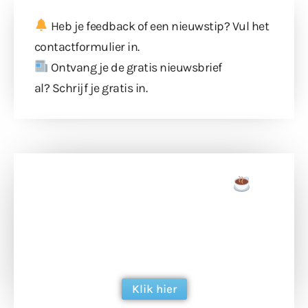
Heb je feedback of een nieuwstip? Vul
het
contactformulier
in.
Ontvang je de gratis nieuwsbrief
al?
Schrijf je gratis in
.
Doneer een tas koffie
Doneer het WdG-team een kop koffie en
ondersteun hun inzet voor dagelijks gratis
berichtgeving. Dank je wel alvast!
Klik hier