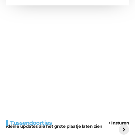
Extra bouwmateriaal
Tunnels blijven een
Tussendoortjes
Insturen
voor kabouters
uitdaging
Kleine updates die het grote plaatje laten zien