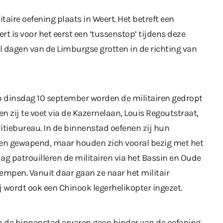
taire oefening plaats in Weert. Het betreft een
rt is voor het eerst een ‘tussenstop’ tijdens deze
al dagen van de Limburgse grotten in de richting van
 dinsdag 10 september worden de militairen gedropt
n zij te voet via de Kazernelaan, Louis Regoutstraat,
itiebureau. In de binnenstad oefenen zij hun
open gewapend, maar houden zich vooral bezig met het
g patrouilleren de militairen via het Bassin en Oude
empen. Vanuit daar gaan ze naar het militair
j wordt ook een Chinook legerhelikopter ingezet.
de binnenstad ervaren geen hinder van de oefening.