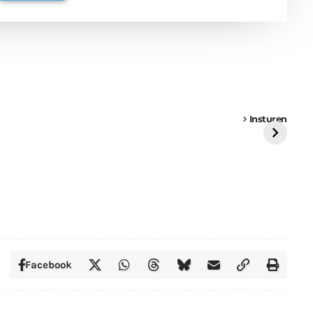
een
Weer een
Luchtballon boven
Ni
vrachtwagen vast
Weert
ge
Insturen
St
Facebook