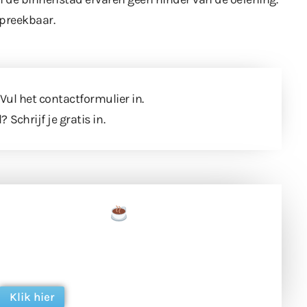
spreekbaar.
 Vul
het contactformulier
in.
l?
Schrijf je gratis in
.
een tas koffie
 en ondersteun hun inzet voor dagelijks gratis
ing. Dank je wel alvast!
Klik hier