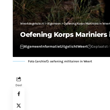
Weertdegekste.nl
>
Algemeen
>
Oefening Korps Mariniers in Weer
Oefening Korps Mariniers 
Algemeen
Informatie
Uitgelicht
Weert
Geplaatst:
Foto (archief): oefening militairen in Weert
Deel