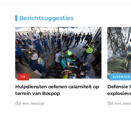
Berichtsuggesties
112
ALGEMEEN
Hulpdiensten oefenen calamiteit op
Defensie 
terrein van Bospop
explosiev
2 min. leestijd
2 min. lees