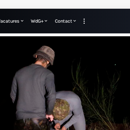
Vacatures
WdG+
Contact