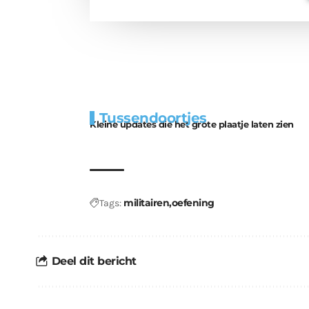
Extra
Tunnels blijven 
Tussendoortjes
bouwmateriaal voor
uitdaging
Kleine updates die het grote plaatje laten zien
kabouters
militairen
oefening
Tags:
Deel dit bericht