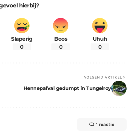
gevoel hierbij?
Slaperig
Boos
Uhuh
0
0
0
VOLGEND ARTIKEL
Hennepafval gedumpt in Tungelroy
1 reactie