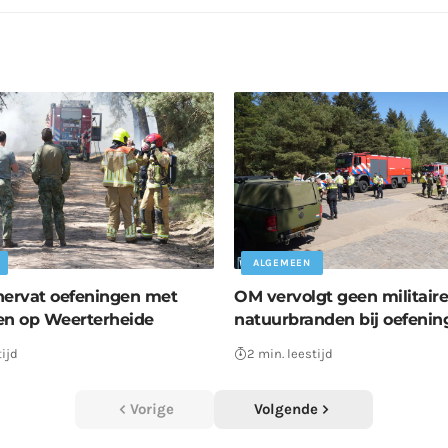
ALGEMEEN
hervat oefeningen met
OM vervolgt geen militair
en op Weerterheide
natuurbranden bij oefenin
tijd
2 min. leestijd
Vorige
Volgende