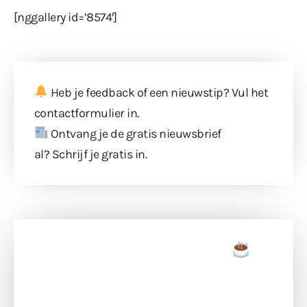
[nggallery id=’8574′]
Heb je feedback of een nieuwstip? Vul
het
contactformulier
in.
Ontvang je de gratis nieuwsbrief
al?
Schrijf je gratis in
.
Doneer een tas koffie
Doneer het WdG-team een kop koffie en
ondersteun hun inzet voor dagelijks gratis