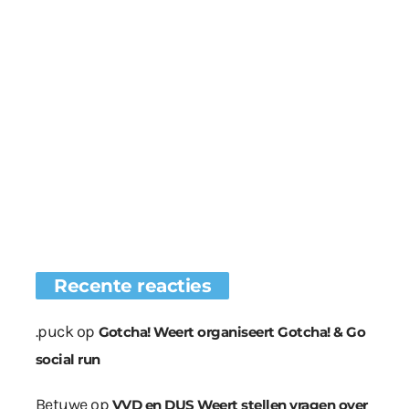
Recente reacties
.puck
op
Gotcha! Weert organiseert Gotcha! & Go
social run
Betuwe
op
VVD en DUS Weert stellen vragen over