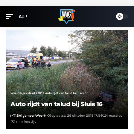
Aa
Weertdegekste.nl
>
112
>
Auto rijdt van talud bij Sluis 16
Auto rijdt van talud bij Sluis 16
112
Algemeen
Weert
Geplaatst: 26 oktober 2019 17:54
4 reacties
1 min. leestijd