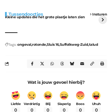
Extra bouwmateriaal
Tunnels blijven een
Tussendoortjes
Insturen
voor kabouters
uitdaging
Kleine updates die het grote plaatje laten zien
ongeval
rotonde
Sluis 16
Suffolkweg-Zuid
talud
Tags:
Wat is jouw gevoel hierbij?
Liefde
Verdrietig
Blij
Slaperig
Boos
Uhuh
0
0
0
0
0
0