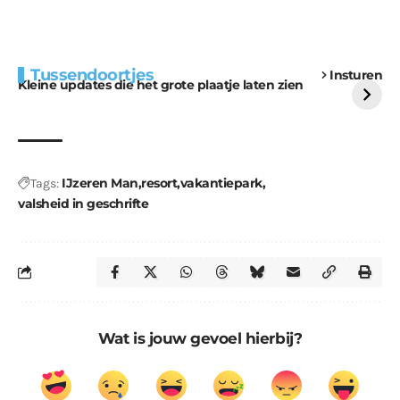
Extra bouwmateriaal
Tunnels blijven een
Tussendoortjes
Insturen
voor kabouters
uitdaging
Kleine updates die het grote plaatje laten zien
IJzeren Man
resort
vakantiepark
Tags:
valsheid in geschrifte
Wat is jouw gevoel hierbij?