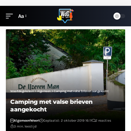
Aa
Weertdegekste.nl
>
Algemeen
>
Camping met valse brieven aangekocht
Camping met valse brieven
aangekocht
Algemeen
Weert
Geplaatst: 2 oktober 2019 16:11
2 reacties
3 min. leestijd