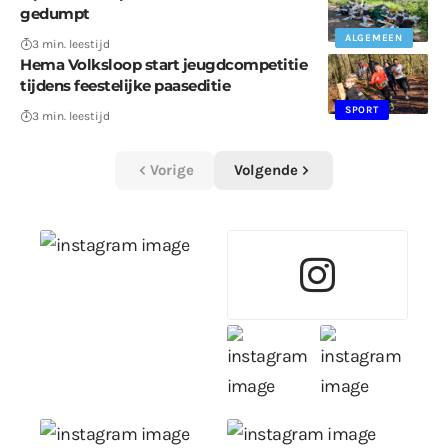
gedumpt
ALGEMEEN
3 min. leestijd
Hema Volksloop start jeugdcompetitie
tijdens feestelijke paaseditie
SPORT
3 min. leestijd
Vorige
Volgende