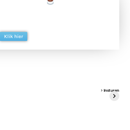
een tas koffie
 en ondersteun hun inzet voor dagelijks gratis
ing. Dank je wel alvast!
Klik hier
een
Weer een
Luchtballon boven
Ni
vrachtwagen vast
Weert
ge
Insturen
St