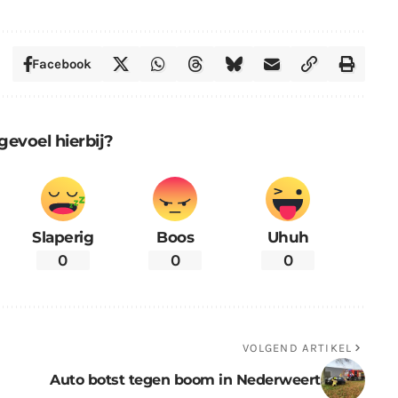
Facebook
gevoel hierbij?
Slaperig
Boos
Uhuh
0
0
0
VOLGEND ARTIKEL
Auto botst tegen boom in Nederweert