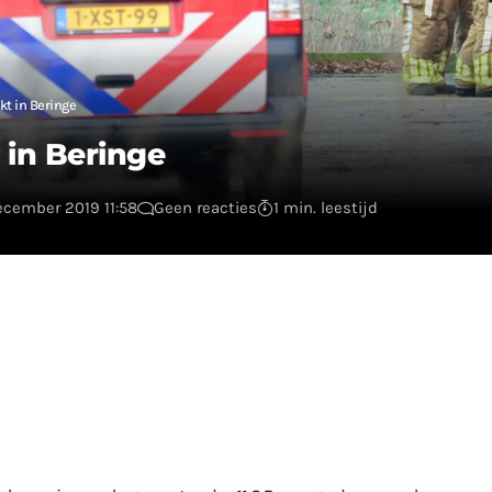
kt in Beringe
 in Beringe
ecember 2019 11:58
Geen reacties
1 min. leestijd