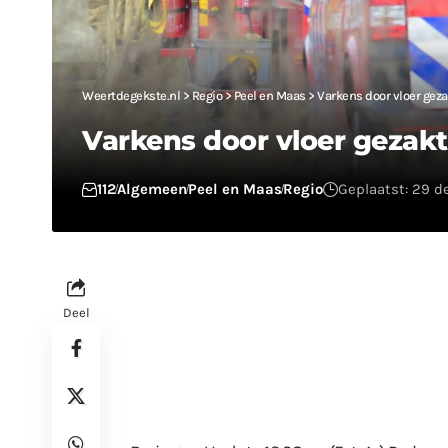
Weertdegekste.nl
>
Regio
>
Peel en Maas
>
Varkens door vloer geza
Varkens door vloer gezakt
112
Algemeen
Peel en Maas
Regio
Geplaatst: 29 d
Deel