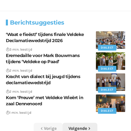
Berichtsuggesties
‘Waat e fieëst!’ tijdens finale Veldeke
Declamatiewedstrijd 2026
DIALECT
3 min. leestijd
Eremedaille voor Mark Bouwmans
tijdens ‘Veldeke op Paad’
DIALECT
2 min. leestijd
Kracht van dialect bij jeugd tijdens
declamatiewedstrijd
DIALECT
2 min. leestijd
Kom ‘Preuve’ met Veldeke Wieërt in
zaal Dennenoord
DIALECT
1 min. leestijd
Vorige
Volgende