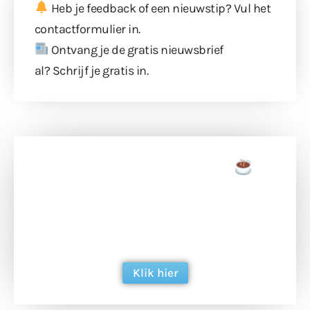
Heb je feedback of een nieuwstip? Vul
het
contactformulier
in.
Ontvang je de gratis nieuwsbrief
al?
Schrijf je gratis in
.
Doneer een tas koffie
Doneer het WdG-team een kop koffie en
ondersteun hun inzet voor dagelijks gratis
berichtgeving. Dank je wel alvast!
Klik hier