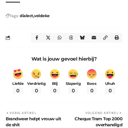
dialect
veldeke
Tags:
Wat is jouw gevoel hierbij?
Liefde
Verdrietig
Blij
Slaperig
Boos
Uhuh
0
0
0
0
0
0
VORIG ARTIKEL
VOLGEND ARTIKEL
Brandweer helpt vrouw uit
Cheque Tram Top 2000
de shit
overhandigd