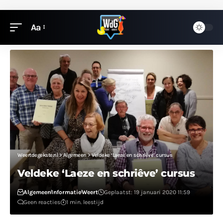
Aa
Weertdegekste.nl
>
Algemeen
>
Veldeke ‘Laeze en schriêve’ cursus
Veldeke ‘Laeze en schriêve’ cursus
Algemeen
Informatie
Weert
Geplaatst: 19 januari 2020 11:59
Geen reacties
1 min. leestijd