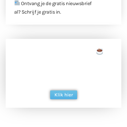
Ontvang je de gratis nieuwsbrief
al?
Schrijf je gratis in
.
Doneer een tas koffie
Doneer het WdG-team een kop koffie en
ondersteun hun inzet voor dagelijks gratis
berichtgeving. Dank je wel alvast!
Klik hier