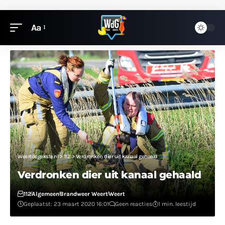
Aa
Weertdegekste.nl
>
112
>
Verdronken dier uit kanaal gehaald
Verdronken dier uit kanaal gehaald
112
Algemeen
Brandweer Weert
Weert
Geplaatst: 23 maart 2020 16:01
Geen reacties
1 min. leestijd