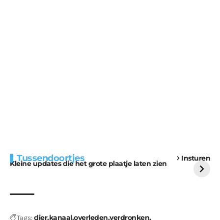
Extra bouwmateriaal
Tunnels blijven een
Tussendoortjes
Insturen
voor kabouters
uitdaging
Kleine updates die het grote plaatje laten zien
dier
kanaal
overleden
verdronken
Tags: