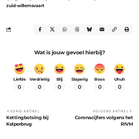
zuid-willemsvaart
Wat is jouw gevoel hierbij?
Liefde
Verdrietig
Blij
Slaperig
Boos
Uhuh
0
0
0
0
0
0
VORIG ARTIKEL
VOLGEND ARTIKEL
Kettingbotsing bij
Coronacijfers volgens het
Kelperbrug
RIVM