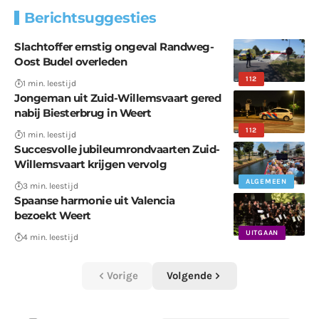
Berichtsuggesties
Slachtoffer ernstig ongeval Randweg-
Oost Budel overleden
112
1 min. leestijd
Jongeman uit Zuid-Willemsvaart gered
nabij Biesterbrug in Weert
112
1 min. leestijd
Succesvolle jubileumrondvaarten Zuid-
Willemsvaart krijgen vervolg
ALGEMEEN
3 min. leestijd
Spaanse harmonie uit Valencia
bezoekt Weert
UITGAAN
4 min. leestijd
Vorige
Volgende