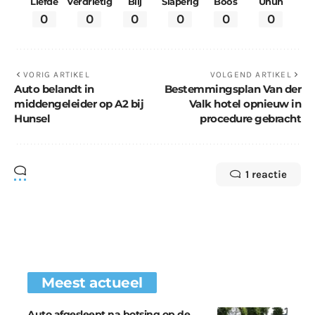
Liefde
Verdrietig
Blij
Slaperig
Boos
Uhuh
0
0
0
0
0
0
VORIG ARTIKEL
VOLGEND ARTIKEL
Auto belandt in
Bestemmingsplan Van der
middengeleider op A2 bij
Valk hotel opnieuw in
Hunsel
procedure gebracht
1 reactie
Meest actueel
Auto afgesleept na botsing op de