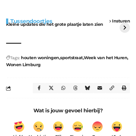
Extra bouwmateriaal
Tunnels blijven een
Tussendoortjes
Insturen
voor kabouters
uitdaging
Kleine updates die het grote plaatje laten zien
houten woningen
sportstraat
Week van het Huren
Tags:
Wonen Limburg
Wat is jouw gevoel hierbij?