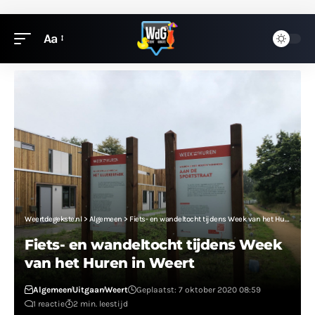
Aa
Weertdegekste.nl
>
Algemeen
>
Fiets- en wandeltocht tijdens Week van het Huren in Weert
Fiets- en wandeltocht tijdens Week
van het Huren in Weert
Algemeen
Uitgaan
Weert
Geplaatst: 7 oktober 2020 08:59
1 reactie
2 min. leestijd