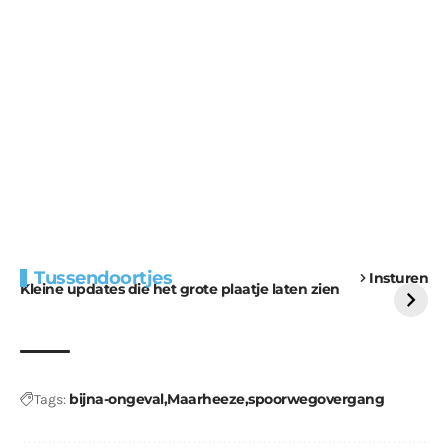
Extra bouwmateriaal
Tunnels blijven een
Tussendoortjes
Insturen
voor kabouters
uitdaging
Kleine updates die het grote plaatje laten zien
bijna-ongeval
Maarheeze
spoorwegovergang
Tags: