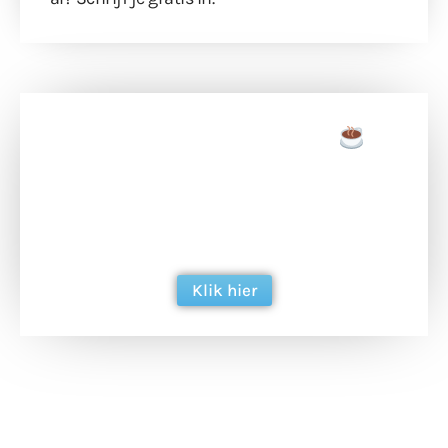
Doneer een tas koffie
Doneer het WdG-team een kop koffie en
ondersteun hun inzet voor dagelijks gratis
berichtgeving. Dank je wel alvast!
Klik hier