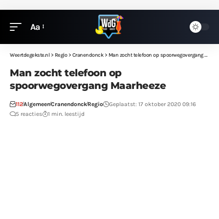
Aa
Weertdegekste.nl
>
Regio
>
Cranendonck
>
Man zocht telefoon op spoorwegovergang Maarheeze
Man zocht telefoon op
spoorwegovergang Maarheeze
112
Algemeen
Cranendonck
Regio
Geplaatst: 17 oktober 2020 09:16
5 reacties
1 min. leestijd