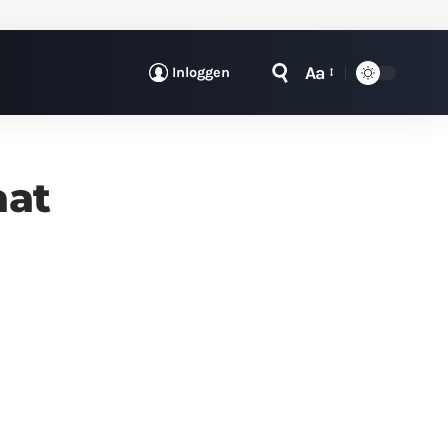
Aa
Inloggen
aat