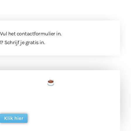
 Vul
het contactformulier
in.
l?
Schrijf je gratis in
.
een tas koffie
 en ondersteun hun inzet voor dagelijks gratis
ing. Dank je wel alvast!
Klik hier