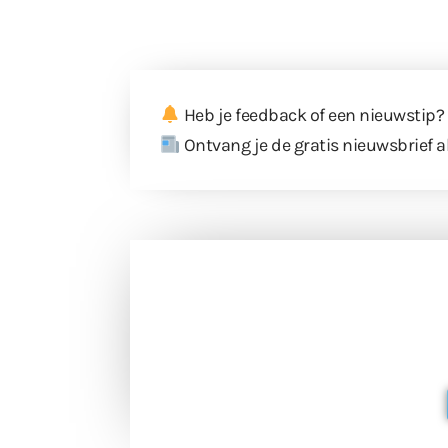
Heb je feedback of een nieuwstip?
Ontvang je de gratis nieuwsbrief a
Doneer 
Doneer het WdG-team een kop koffie
berichtgev