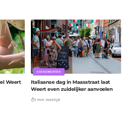
EVENEMENTEN
eel Weert
Italiaanse dag in Maasstraat laat
Weert even zuidelijker aanvoelen
1 min. leestijd