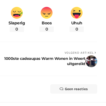
Slaperig
Boos
Uhuh
0
0
0
VOLGEND ARTIKEL
1000ste cadeaupas Warm Wonen in Weert
uitgereikt
Geen reacties