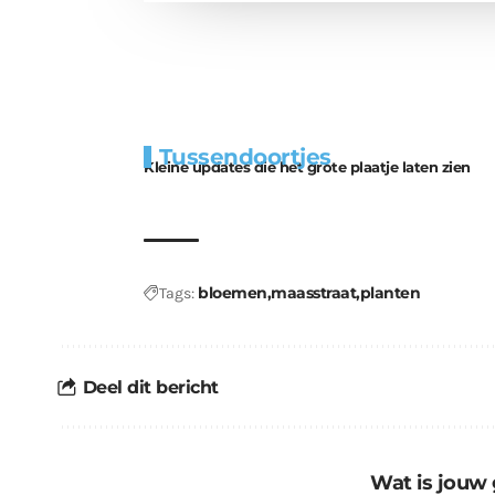
Extra
Tunnels blijven 
Tussendoortjes
bouwmateriaal voor
uitdaging
Kleine updates die het grote plaatje laten zien
kabouters
bloemen
maasstraat
planten
Tags:
Deel dit bericht
Wat is jouw 