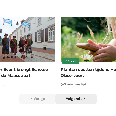
NATUUR
r Event brengt Schotse
Planten spotten tijdens H
r de Maasstraat
Observeert
tijd
3 min. leestijd
Vorige
Volgende