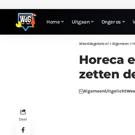
Home
Uitgaan
Onger os
Weertdegekste.nl
>
Algemeen
>
H
Horeca e
zetten d
Algemeen
Uitgelicht
Wee
Deel