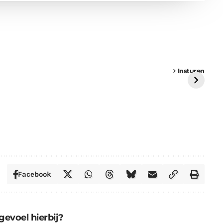
een
Weer een
Luchtballon boven
Ni
vrachtwagen vast
Weert
ge
Insturen
St
Facebook
gevoel hierbij?