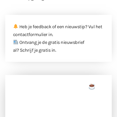
Heb je feedback of een nieuwstip? Vul
het
contactformulier
in.
Ontvang je de gratis nieuwsbrief
al?
Schrijf je gratis in
.
Doneer een tas koffie
Doneer het WdG-team een kop koffie en
ondersteun hun inzet voor dagelijks gratis
berichtgeving. Dank je wel alvast!