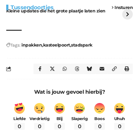
Extra bouwmateriaal
Tunnels blijven een
Tussendoortjes
Insturen
voor kabouters
uitdaging
Kleine updates die het grote plaatje laten zien
inpakken
kasteelpoort
stadspark
Tags:
Wat is jouw gevoel hierbij?
Liefde
Verdrietig
Blij
Slaperig
Boos
Uhuh
0
0
0
0
0
0