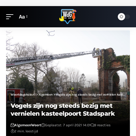
Aa
Weertdegekste.nl
>
Algemeen
>
Vogels zijn nog steeds bezig met vernielen kasteelpoort Stadspark
Vogels zijn nog steeds bezig met
vernielen kasteelpoort Stadspark
Algemeen
Weert
Geplaatst: 7 april 2021 14:01
9 reacties
2 min. leestijd