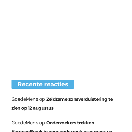
Recente reacties
GoedeMens
op
Zeldzame zonsverduistering te
zien op 12 augustus
GoedeMens
op
Onderzoekers trekken
KempenBroek in voor onderzoek naar mens en