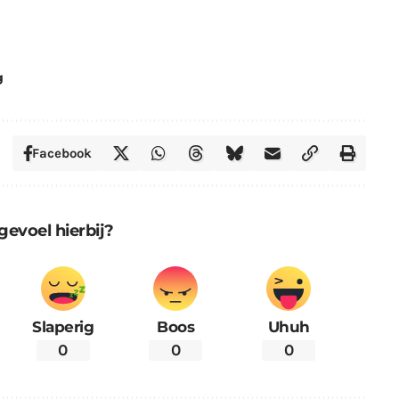
g
Facebook
gevoel hierbij?
Slaperig
Boos
Uhuh
0
0
0