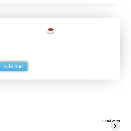
een tas koffie
 en ondersteun hun inzet voor dagelijks gratis
ing. Dank je wel alvast!
Klik hier
een
Weer een
Luchtballon boven
Ni
vrachtwagen vast
Weert
ge
Insturen
St