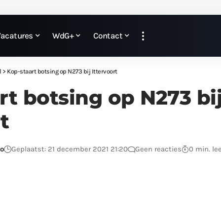
Vacatures
WdG+
Contact
l
>
Kop-staart botsing op N273 bij Ittervoort
rt botsing op N273 bi
t
o
Geplaatst: 21 december 2021 21:20
Geen reacties
0 min. le