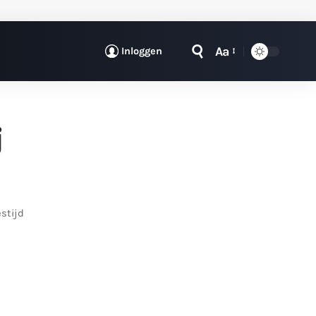
Aa
Inloggen
j
estijd