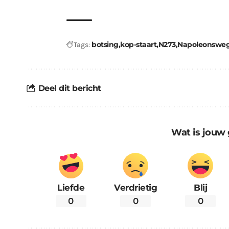
botsing
kop-staart
N273
Napoleonswe
Tags:
Deel dit bericht
Wat is jouw 
Liefde
Verdrietig
Blij
0
0
0