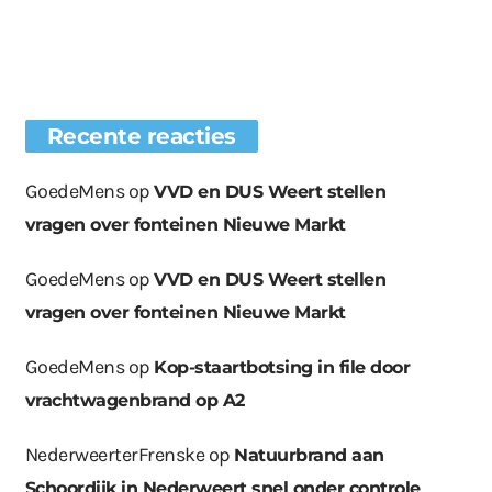
Recente reacties
GoedeMens
op
VVD en DUS Weert stellen
vragen over fonteinen Nieuwe Markt
GoedeMens
op
VVD en DUS Weert stellen
vragen over fonteinen Nieuwe Markt
GoedeMens
op
Kop-staartbotsing in file door
vrachtwagenbrand op A2
NederweerterFrenske
op
Natuurbrand aan
Schoordijk in Nederweert snel onder controle