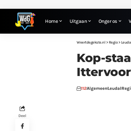
Home
Uitgaan
Onger os
Weertdegekste.nl
>
Regio
>
Leuda
Kop-staa
Ittervoor
112
Algemeen
Leudal
Regi
Deel