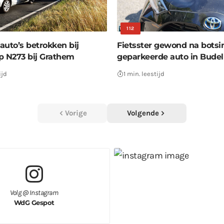
112
auto’s betrokken bij
Fietsster gewond na bots
p N273 bij Grathem
geparkeerde auto in Budel
ijd
1 min. leestijd
Vorige
Volgende
Volg @ Instagram
WdG Gespot