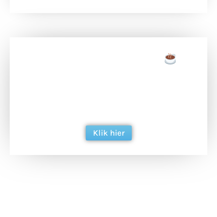
Doneer een tas koffie
Doneer het WdG-team een kop koffie en
ondersteun hun inzet voor dagelijks gratis
berichtgeving. Dank je wel alvast!
Klik hier