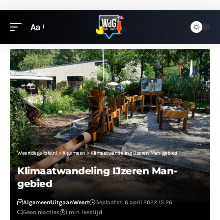
Aa
Weertdegekste.nl
>
Algemeen
>
Klimaatwandeling IJzeren Man-gebied
Klimaatwandeling IJzeren Man-
gebied
Algemeen
Uitgaan
Weert
Geplaatst: 6 april 2022 15:26
Geen reacties
1 min. leestijd