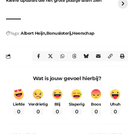
Kleine updates die het grote plaatje laten zien
Albert Heijn
Bonusloterij
Heerschap
Tags:
Wat is jouw gevoel hierbij?
Liefde
Verdrietig
Blij
Slaperig
Boos
Uhuh
0
0
0
0
0
0