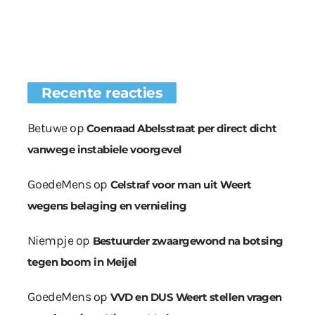
Recente reacties
Betuwe
op
Coenraad Abelsstraat per direct dicht
vanwege instabiele voorgevel
GoedeMens
op
Celstraf voor man uit Weert
wegens belaging en vernieling
Niempje
op
Bestuurder zwaargewond na botsing
tegen boom in Meijel
GoedeMens
op
VVD en DUS Weert stellen vragen