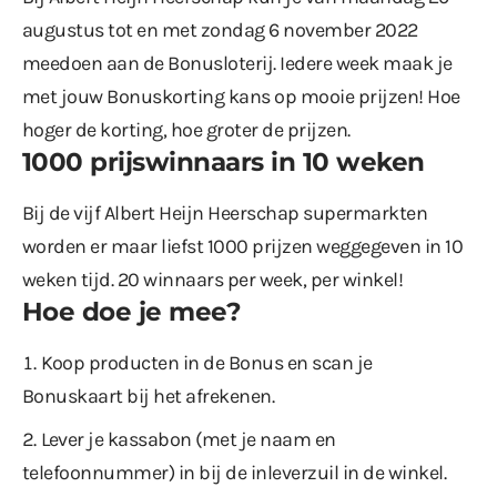
augustus tot en met zondag 6 november 2022
meedoen aan de Bonusloterij. Iedere week maak je
met jouw Bonuskorting kans op mooie prijzen! Hoe
hoger de korting, hoe groter de prijzen.
1000 prijswinnaars in 10 weken
Bij de vijf Albert Heijn Heerschap supermarkten
worden er maar liefst 1000 prijzen weggegeven in 10
weken tijd. 20 winnaars per week, per winkel!
Hoe doe je mee?
Koop producten in de Bonus en scan je
Bonuskaart bij het afrekenen.
Lever je kassabon (met je naam en
telefoonnummer) in bij de inleverzuil in de winkel.