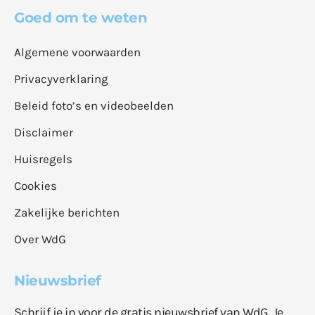
Goed om te weten
Algemene voorwaarden
Privacyverklaring
Beleid foto’s en videobeelden
Disclaimer
Huisregels
Cookies
Zakelijke berichten
Over WdG
Nieuwsbrief
Schrijf je in voor de gratis nieuwsbrief van WdG. Je