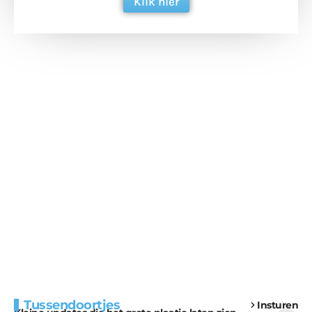
Klik hier
Extra bouwmateriaal
Tunnels blijven een
Tussendoortjes
Insturen
voor kabouters
uitdaging