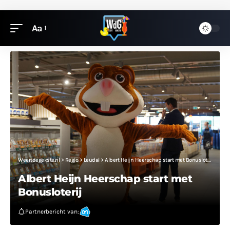
Aa
Weertdegekste.nl
>
Regio
>
Leudal
>
Albert Heijn Heerschap start met Bonusloterij
Albert Heijn Heerschap start met
Bonusloterij
Partnerbericht van: