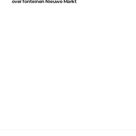
over fonteinen Nieuwe Markt