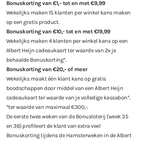
Bonuskorting van €1,- tot en met €9,99
Wekelijks maken 15 klanten per winkel kans maken
op een gratis product.
Bonuskorting van €10,- tot en met €19,99
Wekelijks maken 4 klanten per winkel kans op een
Albert Heijn cadeaukaart ter waarde van 2x je
behaalde Bonuskorting*.
Bonuskorting van €20,- of meer
Wekelijks maakt één klant kans op gratis
boodschappen door middel van een Albert Heijn
cadeaukaart ter waarde van je volledige kassabon*.
*ter waarde van maximaal €300,-.
De eerste twee weken van de Bonusloterij (week 35
en 36) profiteert de klant van extra veel
Bonuskorting tijdens de Hamsterweken in de Albert