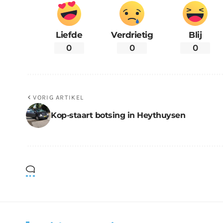
Liefde
Verdrietig
Blij
0
0
0
VORIG ARTIKEL
Kop-staart botsing in Heythuysen