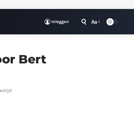
Aa
Inloggen
oor Bert
eestijd