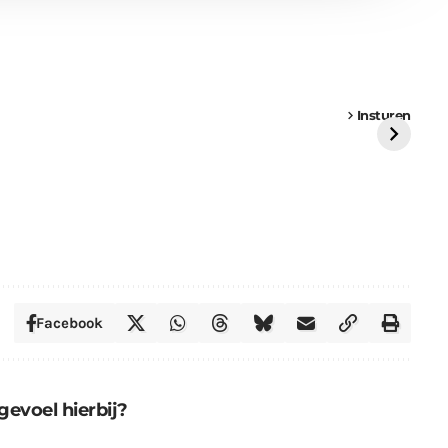
een
Weer een
Luchtballon boven
Ni
vrachtwagen vast
Weert
ge
Insturen
St
Facebook
gevoel hierbij?