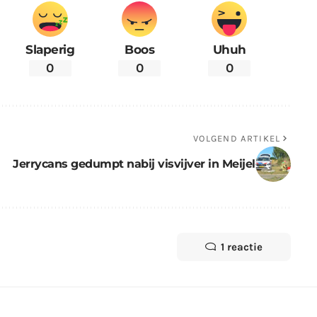
Slaperig
Boos
Uhuh
0
0
0
VOLGEND ARTIKEL
Jerrycans gedumpt nabij visvijver in Meijel
1 reactie