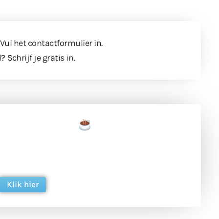
 Vul
het contactformulier
in.
l?
Schrijf je gratis in
.
een tas koffie
 en ondersteun hun inzet voor dagelijks gratis
ing. Dank je wel alvast!
Klik hier