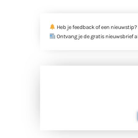
Heb je feedback of een nieuwstip?
Ontvang je de gratis nieuwsbrief a
Doneer 
Doneer het WdG-team een kop koffie
berichtgev