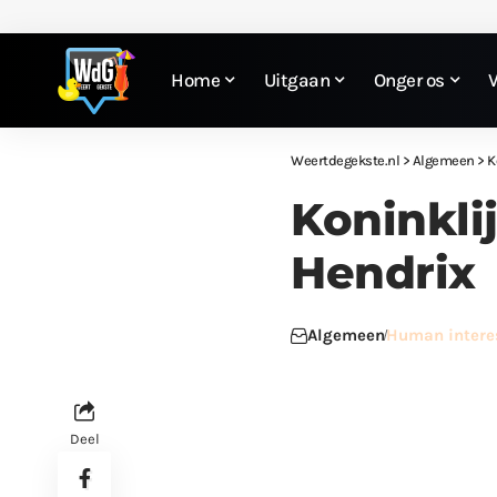
Home
Uitgaan
Onger os
Weertdegekste.nl
>
Algemeen
>
K
Koninkli
Hendrix
Algemeen
Human intere
Deel