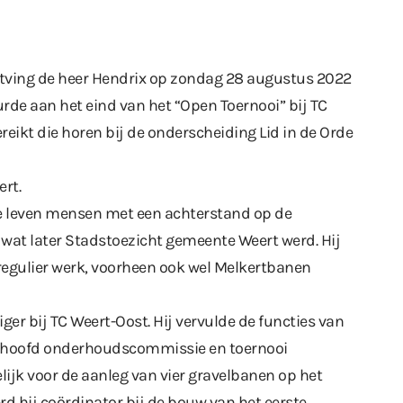
tving de heer Hendrix op zondag 28 augustus 2022
rde aan het eind van het “Open Toernooi” bij TC
ereikt die horen bij de onderscheiding Lid in de Orde
ert.
e leven mensen met een achterstand op de
 wat later Stadstoezicht gemeente Weert werd. Hij
egulier werk, voorheen ook wel Melkertbanen
liger bij TC Weert-Oost. Hij vervulde de functies van
, hoofd onderhoudscommissie en toernooi
ijk voor de aanleg van vier gravelbanen op het
rd hij coördinator bij de bouw van het eerste