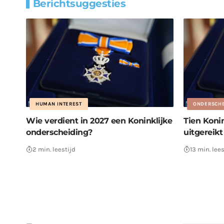
Berichtsuggesties
HUMAN INTEREST
ONDERSCHE
Wie verdient in 2027 een Koninklijke
Tien Koni
onderscheiding?
uitgereik
2 min. leestijd
13 min. lees