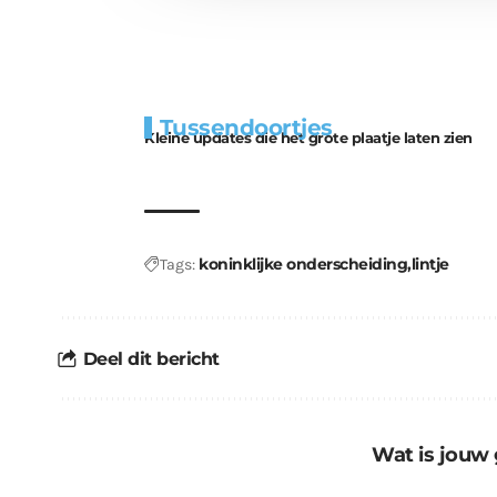
Extra
Tunnels blijven 
Tussendoortjes
bouwmateriaal voor
uitdaging
Kleine updates die het grote plaatje laten zien
kabouters
koninklijke onderscheiding
lintje
Tags:
Deel dit bericht
Wat is jouw 