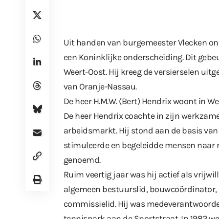
Uit handen van burgemeester Vlecken on
een Koninklijke onderscheiding. Dit gebeu
Weert-Oost. Hij kreeg de versierselen uitg
van Oranje-Nassau.
De heer H.M.W. (Bert) Hendrix woont in We
De heer Hendrix coachte in zijn werkzam
arbeidsmarkt. Hij stond aan de basis van
stimuleerde en begeleidde mensen naar r
genoemd.
Ruim veertig jaar was hij actief als vrijwil
algemeen bestuurslid, bouwcoördinator
commissielid. Hij was medeverantwoordel
tennispark aan de Sportstraat. In 1982 we