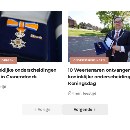
IDINGEN
ONDERSCHEIDINGEN
nklijke onderscheidingen
10 Weertenaren ontvange
t in Cranendonck
koninklijke onderscheiding
Koningsdag
tijd
4 min. leestijd
Vorige
Volgende