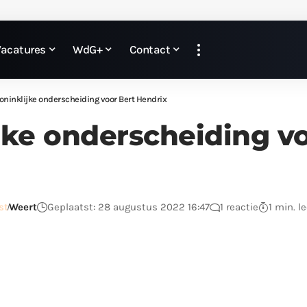
Vacatures
WdG+
Contact
oninklijke onderscheiding voor Bert Hendrix
jke onderscheiding v
st
Weert
Geplaatst: 28 augustus 2022 16:47
1 reactie
1 min. l