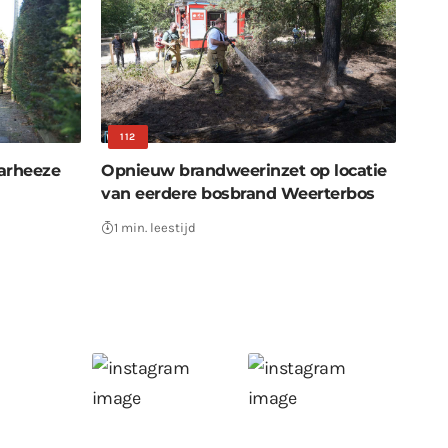
112
aarheeze
Opnieuw brandweerinzet op locatie
van eerdere bosbrand Weerterbos
1 min. leestijd