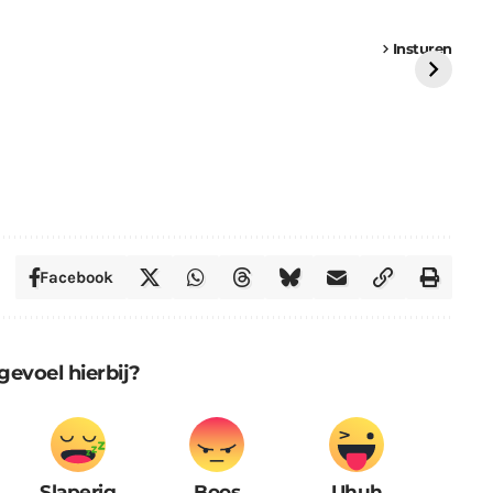
een
Weer een
Luchtballon boven
Ni
vrachtwagen vast
Weert
ge
Insturen
St
Facebook
gevoel hierbij?
Slaperig
Boos
Uhuh