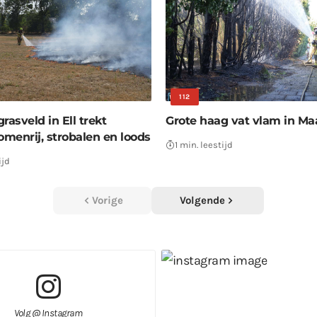
112
rasveld in Ell trekt
Grote haag vat vlam in M
omenrij, strobalen en loods
1 min. leestijd
ijd
Vorige
Volgende
Volg @ Instagram