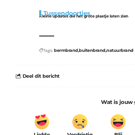
Extra
Tunnels blijven 
Tussendoortjes
bouwmateriaal voor
uitdaging
Kleine updates die het grote plaatje laten zien
kabouters
bermbrand
buitenbrand
natuurbrand
Tags:
Deel dit bericht
Wat is jouw 
Liefde
Verdrietig
Blij