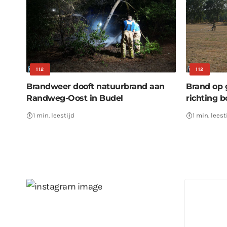
112
112
Brandweer dooft natuurbrand aan
Brand op g
Randweg-Oost in Budel
richting b
1 min. leestijd
1 min. leest