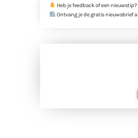
Heb je feedback of een nieuwstip?
Ontvang je de gratis nieuwsbrief a
Doneer 
Doneer het WdG-team een kop koffie
berichtgev