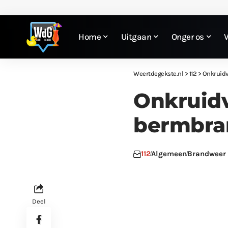
Home
Uitgaan
Onger os
Weertdegekste.nl
>
112
>
Onkruidv
Onkruidv
bermbra
112
Algemeen
Brandweer
Deel