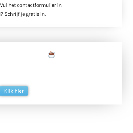
 Vul
het contactformulier
in.
l?
Schrijf je gratis in
.
een tas koffie
 en ondersteun hun inzet voor dagelijks gratis
ing. Dank je wel alvast!
Klik hier