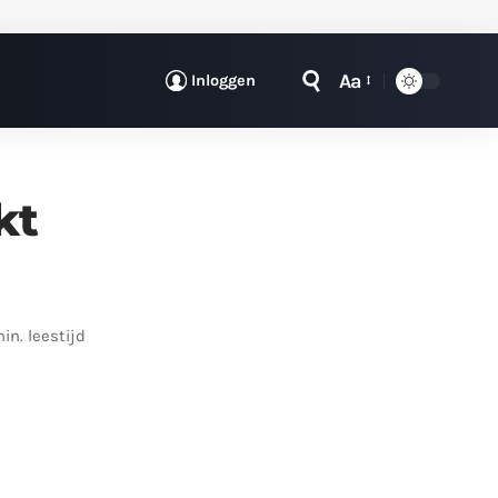
Aa
Inloggen
kt
min. leestijd