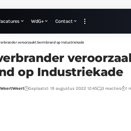
Vacatures
WdG+
Contact
erbrander veroorzaakt bermbrand op Industriekade
erbrander veroorzaa
nd op Industriekade
 Weert
Weert
Geplaatst: 19 augustus 2022 12:45
3 reacties
1 