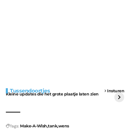
Extra bouwmateriaal
Tunnels blijven een
Tussendoortjes
Insturen
voor kabouters
uitdaging
Kleine updates die het grote plaatje laten zien
Make-A-Wish
tank
wens
Tags: