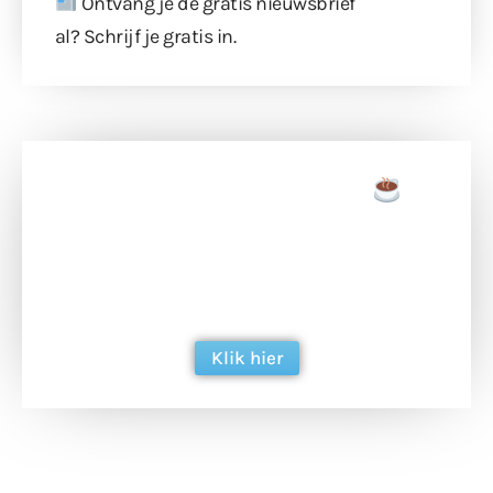
Ontvang je de gratis nieuwsbrief
al?
Schrijf je gratis in
.
Doneer een tas koffie
Doneer het WdG-team een kop koffie en
ondersteun hun inzet voor dagelijks gratis
berichtgeving. Dank je wel alvast!
Klik hier