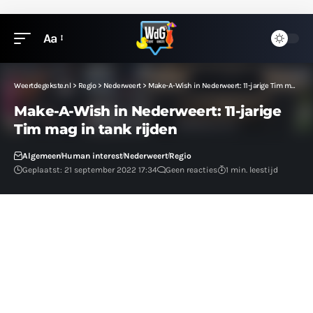
Aa
Weertdegekste.nl
>
Regio
>
Nederweert
>
Make-A-Wish in Nederweert: 11-jarige Tim mag in tank rijden
Make-A-Wish in Nederweert: 11-jarige
Tim mag in tank rijden
Algemeen
Human interest
Nederweert
Regio
Geplaatst: 21 september 2022 17:34
Geen reacties
1 min. leestijd