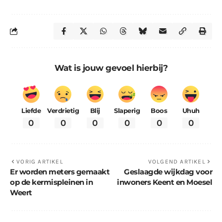
Wat is jouw gevoel hierbij?
Liefde
Verdrietig
Blij
Slaperig
Boos
Uhuh
0
0
0
0
0
0
VORIG ARTIKEL
VOLGEND ARTIKEL
Er worden meters gemaakt
Geslaagde wijkdag voor
op de kermispleinen in
inwoners Keent en Moesel
Weert