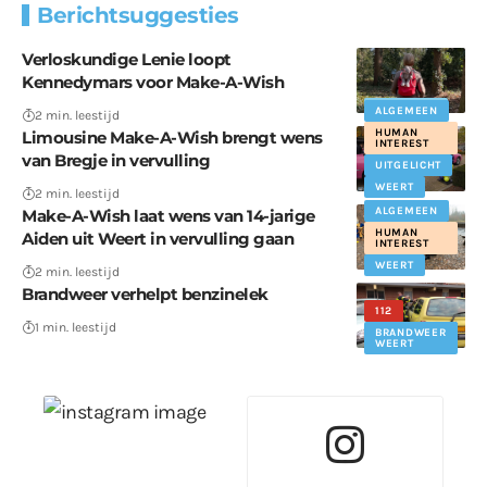
Berichtsuggesties
Verloskundige Lenie loopt
Kennedymars voor Make-A-Wish
SPOTLIGHT
ALGEMEEN
2 min. leestijd
HUMAN
Limousine Make-A-Wish brengt wens
INTEREST
van Bregje in vervulling
UITGELICHT
WEERT
2 min. leestijd
ALGEMEEN
Make-A-Wish laat wens van 14-jarige
HUMAN
Aiden uit Weert in vervulling gaan
INTEREST
WEERT
2 min. leestijd
Brandweer verhelpt benzinelek
112
1 min. leestijd
BRANDWEER
WEERT