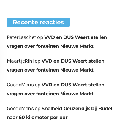
Recente reacties
PeterLaschet
op
VVD en DUS Weert stellen
vragen over fonteinen Nieuwe Markt
MaartjeRlhl
op
VVD en DUS Weert stellen
vragen over fonteinen Nieuwe Markt
GoedeMens
op
VVD en DUS Weert stellen
vragen over fonteinen Nieuwe Markt
GoedeMens
op
Snelheid Geuzendijk bij Budel
naar 60 kilometer per uur
euwe bomen
Wat er in kan, kan er
Bende bij