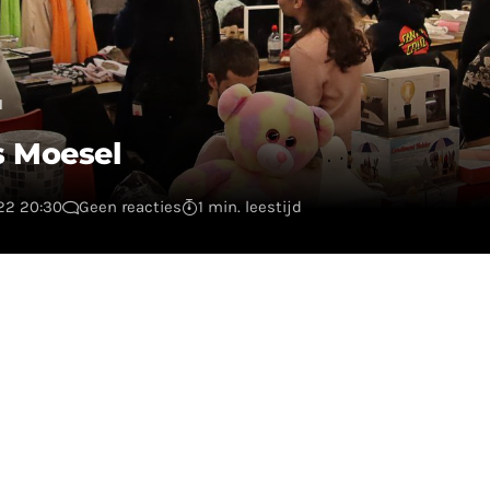
l
s Moesel
022 20:30
Geen reacties
1 min. leestijd