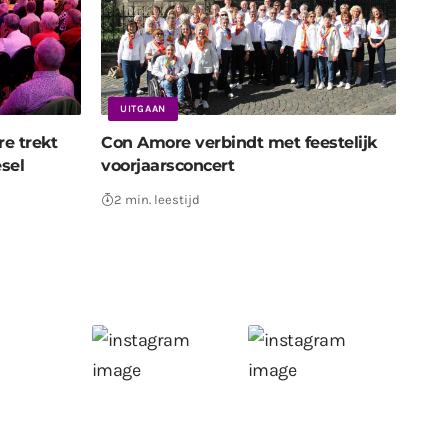
UITGAAN
e trekt
Con Amore verbindt met feestelijk
esel
voorjaarsconcert
2 min. leestijd