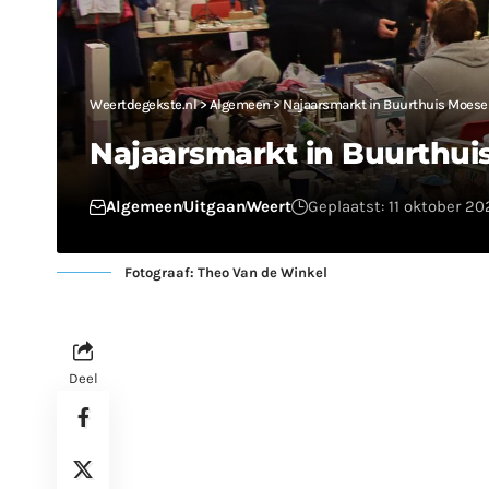
Weertdegekste.nl
>
Algemeen
>
Najaarsmarkt in Buurthuis Moese
Najaarsmarkt in Buurthui
Algemeen
Uitgaan
Weert
Geplaatst: 11 oktober 2
Fotograaf: Theo Van de Winkel
Deel