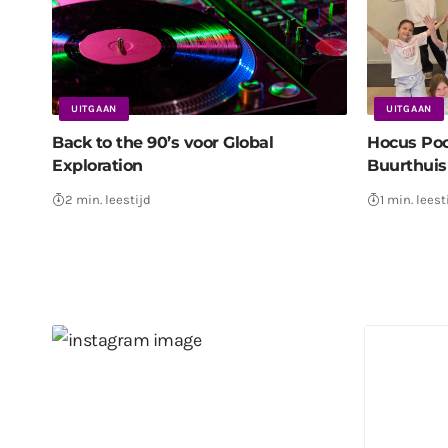
UITGAAN
UITGAAN
Back to the 90’s voor Global
Hocus Poc
Exploration
Buurthuis
2 min. leestijd
1 min. leest