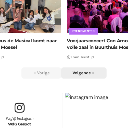
EVENEMENTEN
us de Musical komt naar
Voorjaarsconcert Con Amor
 Moesel
volle zaal in Buurthuis Mo
ijd
1 min. leestijd
Vorige
Volgende
Volg @ Instagram
WdG Gespot