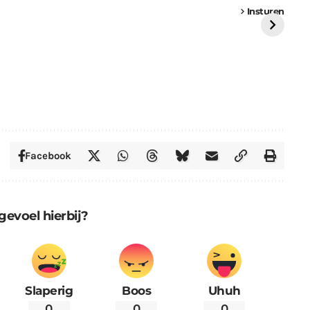
vrachtwagen vast
Weert
ge
Insturen
St
Facebook
gevoel hierbij?
Slaperig
Boos
Uhuh
0
0
0