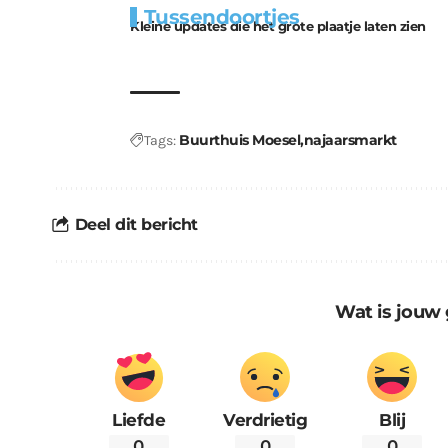
Tussendoortjes
bouwmateriaal voor
uitdaging
Kleine updates die het grote plaatje laten zien
kabouters
Buurthuis Moesel
najaarsmarkt
Tags:
Deel dit bericht
Wat is jouw 
Liefde
Verdrietig
Blij
0
0
0