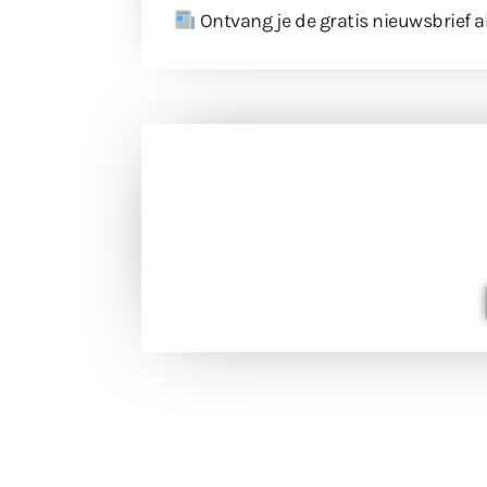
Ontvang je de gratis nieuwsbrief a
Doneer 
Doneer het WdG-team een kop koffie
berichtgev
Extra
Tunnels blijven 