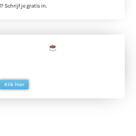
l?
Schrijf je gratis in
.
een tas koffie
 en ondersteun hun inzet voor dagelijks gratis
ing. Dank je wel alvast!
Klik hier
een
Weer een
Luchtballon boven
Ni