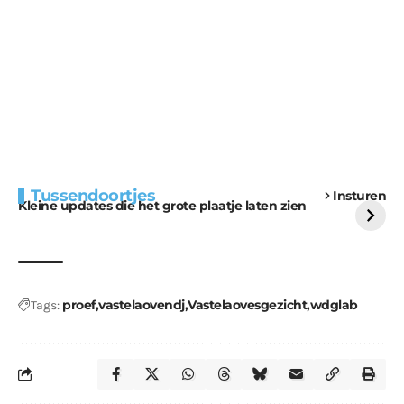
Extra bouwmateriaal
Tunnels blijven een
Tussendoortjes
Insturen
voor kabouters
uitdaging
Kleine updates die het grote plaatje laten zien
proef
vastelaovendj
Vastelaovesgezicht
wdglab
Tags: