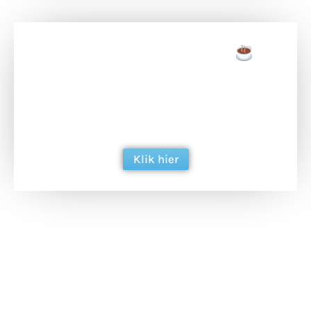
Doneer een tas koffie
Doneer het WdG-team een kop koffie en
ondersteun hun inzet voor dagelijks gratis
berichtgeving. Dank je wel alvast!
Klik hier