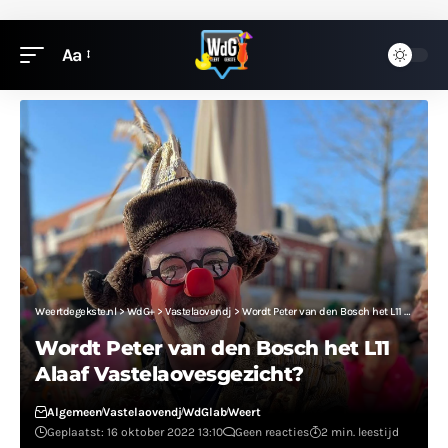
Aa
Weertdegekste.nl
>
WdG+
>
Vastelaovendj
>
Wordt Peter van den Bosch het L11 Alaaf Vastelaovesgezicht?
Wordt Peter van den Bosch het L11
Alaaf Vastelaovesgezicht?
Algemeen
Vastelaovendj
WdGlab
Weert
Geplaatst: 16 oktober 2022 13:10
Geen reacties
2 min. leestijd