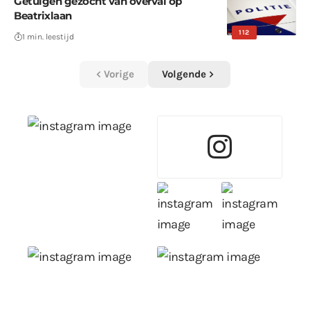
Getuigen gezocht van overval op
Beatrixlaan
112
1 min. leestijd
Vorige
Volgende