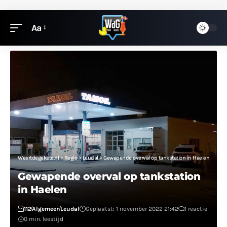
Aa
Weertdegekste.nl
>
Regio
>
Leudal
>
Gewapende overval op tankstation in Haelen
Gewapende overval op tankstation
in Haelen
112
Algemeen
Leudal
Geplaatst: 1 november 2022 21:42
1 reactie
0 min. leestijd