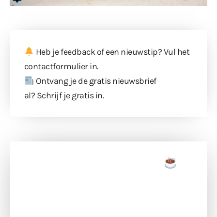
Heb je feedback of een nieuwstip? Vul
het
contactformulier
in.
Ontvang je de gratis nieuwsbrief
al?
Schrijf je gratis in
.
Doneer een tas koffie
Doneer het WdG-team een kop koffie en
ondersteun hun inzet voor dagelijks gratis
berichtgeving. Dank je wel alvast!