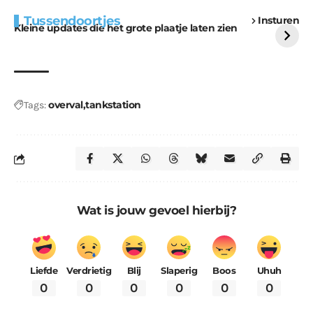
Extra bouwmateriaal
Tunnels blijven een
Tussendoortjes
Insturen
voor kabouters
uitdaging
Kleine updates die het grote plaatje laten zien
overval
tankstation
Tags:
Wat is jouw gevoel hierbij?
Liefde
Verdrietig
Blij
Slaperig
Boos
Uhuh
0
0
0
0
0
0