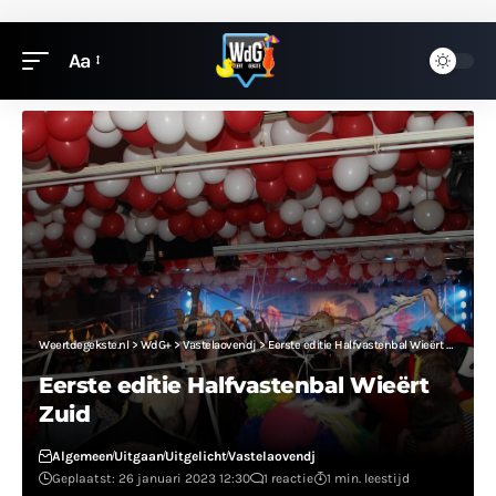
Aa
Weertdegekste.nl
>
WdG+
>
Vastelaovendj
>
Eerste editie Halfvastenbal Wieërt Zuid
Eerste editie Halfvastenbal Wieërt
Zuid
Algemeen
Uitgaan
Uitgelicht
Vastelaovendj
Geplaatst: 26 januari 2023 12:30
1 reactie
1 min. leestijd