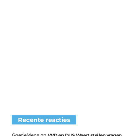
Recente reacties
GoedeMens
op
VVD en DUS Weert stellen vragen