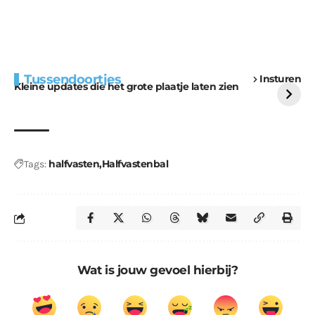
Extra bouwmateriaal
Tunnels blijven een
Tussendoortjes
Insturen
voor kabouters
uitdaging
Kleine updates die het grote plaatje laten zien
halfvasten
Halfvastenbal
Tags:
Wat is jouw gevoel hierbij?