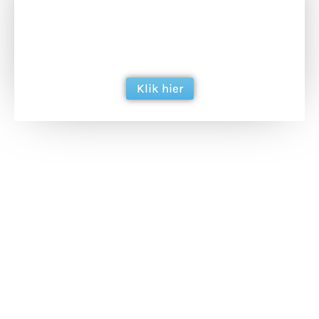
Doneer het WdG-team een kop koffie en
ondersteun hun inzet voor dagelijks gratis
berichtgeving. Dank je wel alvast!
Klik hier