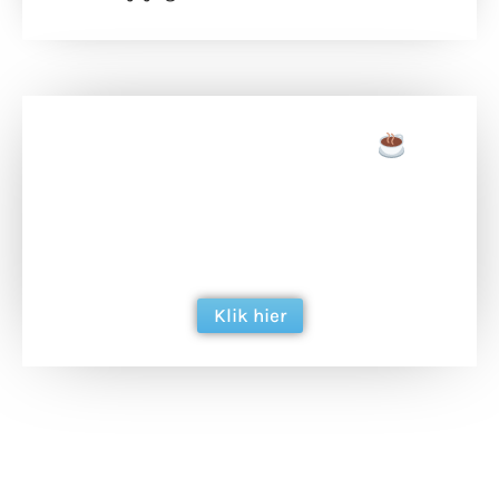
Doneer een tas koffie
Doneer het WdG-team een kop koffie en
ondersteun hun inzet voor dagelijks gratis
berichtgeving. Dank je wel alvast!
Klik hier