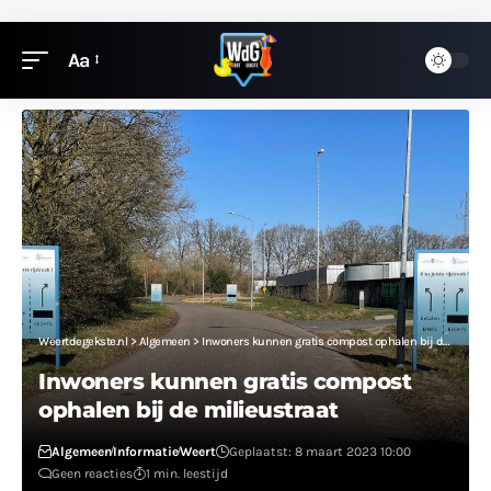
Aa
Weertdegekste.nl
>
Algemeen
>
Inwoners kunnen gratis compost ophalen bij de milieustraat
Inwoners kunnen gratis compost
ophalen bij de milieustraat
Algemeen
Informatie
Weert
Geplaatst: 8 maart 2023 10:00
Geen reacties
1 min. leestijd