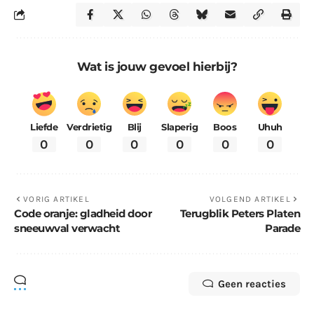
Wat is jouw gevoel hierbij?
Liefde
Verdrietig
Blij
Slaperig
Boos
Uhuh
0
0
0
0
0
0
VORIG ARTIKEL
VOLGEND ARTIKEL
Code oranje: gladheid door
Terugblik Peters Platen
sneeuwval verwacht
Parade
Geen reacties