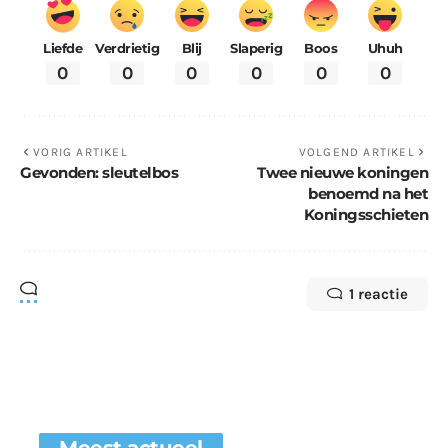
Liefde
Verdrietig
Blij
Slaperig
Boos
Uhuh
0
0
0
0
0
0
VORIG ARTIKEL
VOLGEND ARTIKEL
Gevonden: sleutelbos
Twee nieuwe koningen
benoemd na het
Koningsschieten
1 reactie
Meest actueel