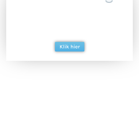
Doneer het WdG-team een kop koffie en
ondersteun hun inzet voor dagelijks gratis
berichtgeving. Dank je wel alvast!
Klik hier