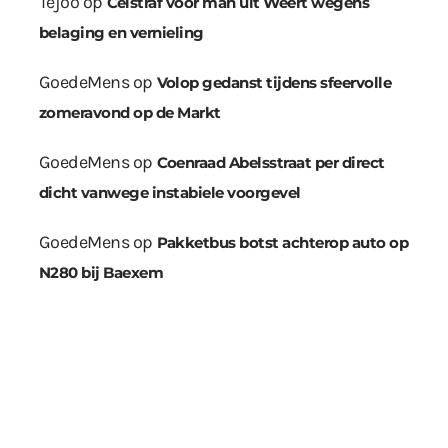
Tejoo
op
Celstraf voor man uit Weert wegens
belaging en vernieling
GoedeMens
op
Volop gedanst tijdens sfeervolle
zomeravond op de Markt
GoedeMens
op
Coenraad Abelsstraat per direct
dicht vanwege instabiele voorgevel
GoedeMens
op
Pakketbus botst achterop auto op
N280 bij Baexem