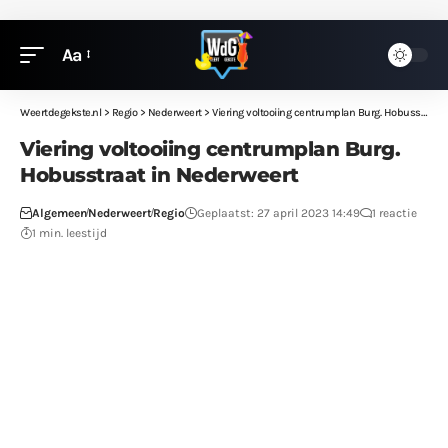
Aa
Weertdegekste.nl
>
Regio
>
Nederweert
>
Viering voltooiing centrumplan Burg. Hobusstraat in Nederweert
Viering voltooiing centrumplan Burg.
Hobusstraat in Nederweert
Algemeen
Nederweert
Regio
Geplaatst: 27 april 2023 14:49
1 reactie
1 min. leestijd