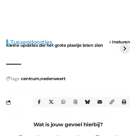
Extra bouwmateriaal
Tunnels blijven een
Tussendoortjes
Insturen
voor kabouters
uitdaging
Kleine updates die het grote plaatje laten zien
centrum
nederweert
Tags:
Wat is jouw gevoel hierbij?