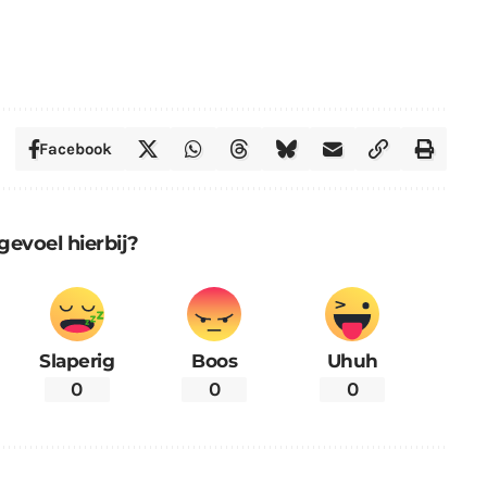
Facebook
gevoel hierbij?
Slaperig
Boos
Uhuh
0
0
0