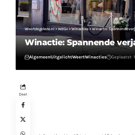
Weertdegekste.nl
>
WdG+
>
Winacties
>
Winactie: Spannende verj
Winactie: Spannende verj
Algemeen
Uitgelicht
Weert
Winacties
Geplaatst: 
Deel