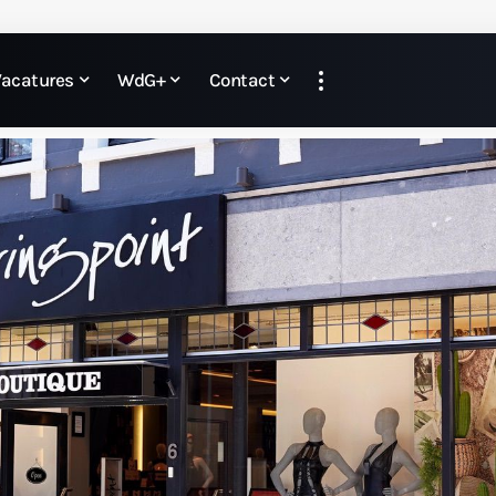
Vacatures
WdG+
Contact