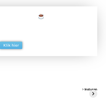
een tas koffie
 en ondersteun hun inzet voor dagelijks gratis
ing. Dank je wel alvast!
Klik hier
een
Weer een
Luchtballon boven
Ni
vrachtwagen vast
Weert
ge
Insturen
St