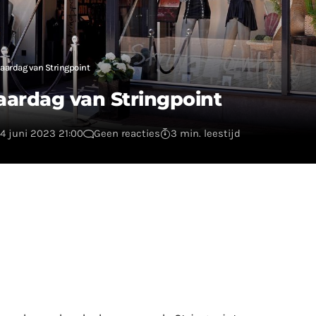
aardag van Stringpoint
aardag van Stringpoint
14 juni 2023 21:00
Geen reacties
3 min. leestijd