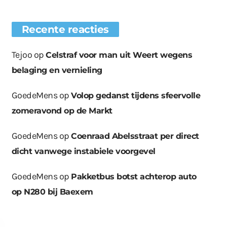
Recente reacties
Tejoo
op
Celstraf voor man uit Weert wegens
belaging en vernieling
GoedeMens
op
Volop gedanst tijdens sfeervolle
zomeravond op de Markt
GoedeMens
op
Coenraad Abelsstraat per direct
dicht vanwege instabiele voorgevel
GoedeMens
op
Pakketbus botst achterop auto
op N280 bij Baexem