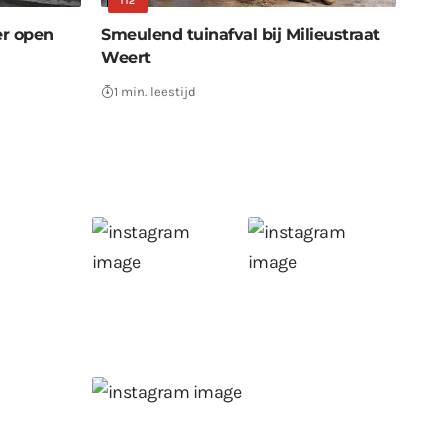
112
er open
Smeulend tuinafval bij Milieustraat
Weert
1 min. leestijd