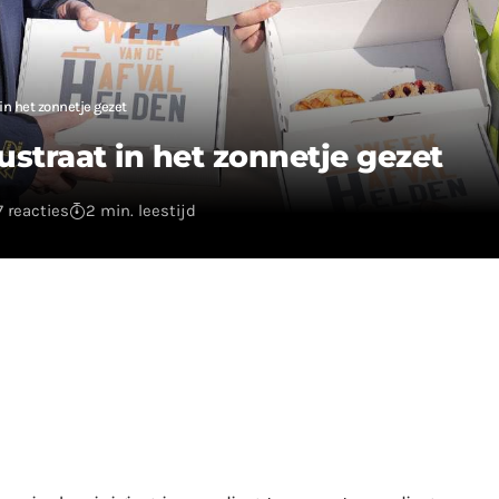
n het zonnetje gezet
straat in het zonnetje gezet
7 reacties
2 min. leestijd