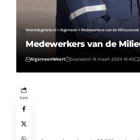
Weertdegekste.nl
>
Algemeen
>
Medewerkers van de Milieustraat i
Medewerkers van de Milieu
Algemeen
Weert
Geplaatst: 8 maart 2024 16:43
Deel