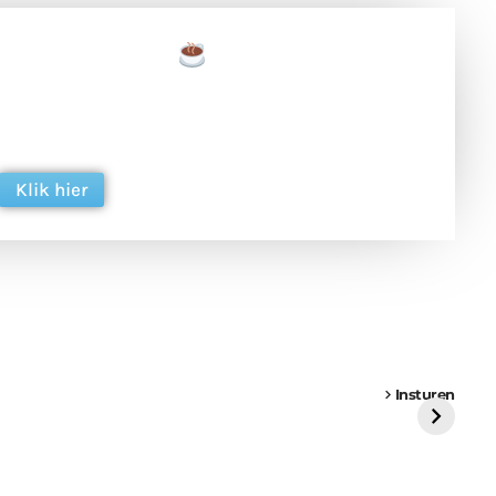
een tas koffie
 en ondersteun hun inzet voor dagelijks gratis
ing. Dank je wel alvast!
Klik hier
een
Weer een
Luchtballon boven
Ni
vrachtwagen vast
Weert
ge
Insturen
St