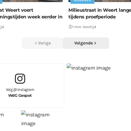
ALGEMEEN
at Weert voert
Milieustraat in Weert lang
ingstijden week eerder in
tijdens proefperiode
ijd
1 min. leestijd
Vorige
Volgende
Volg @ Instagram
WdG Gespot