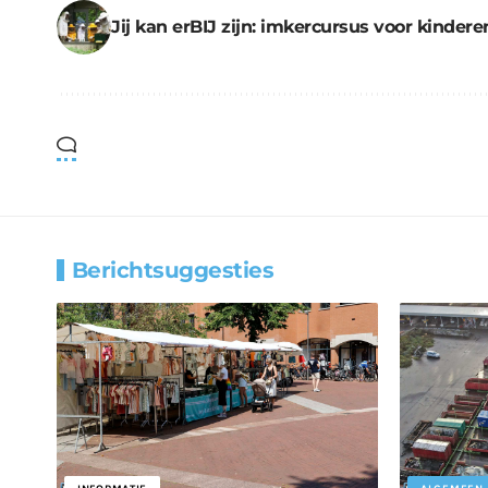
Jij kan erBIJ zijn: imkercursus voor kindere
Berichtsuggesties