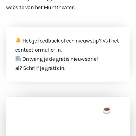
website van het Munttheater
.
Heb je feedback of een nieuwstip? Vul
het
contactformulier
in.
Ontvang je de gratis nieuwsbrief
al?
Schrijf je gratis in
.
Doneer een tas koffie
Doneer het WdG-team een kop koffie en
ondersteun hun inzet voor dagelijks gratis