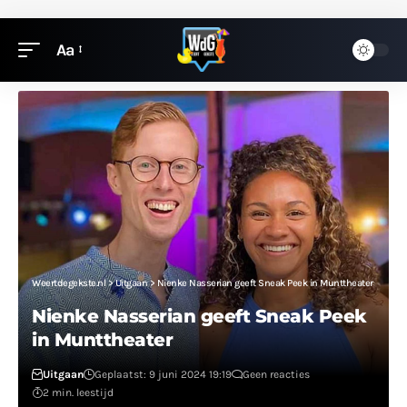
Aa
Weertdegekste.nl
>
Uitgaan
>
Nienke Nasserian geeft Sneak Peek in Munttheater
Nienke Nasserian geeft Sneak Peek
in Munttheater
Uitgaan
Geplaatst: 9 juni 2024 19:19
Geen reacties
2 min. leestijd