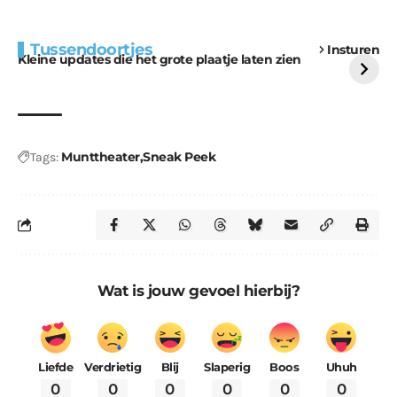
Extra bouwmateriaal
Tunnels blijven een
Tussendoortjes
Insturen
voor kabouters
uitdaging
Kleine updates die het grote plaatje laten zien
Munttheater
Sneak Peek
Tags:
Wat is jouw gevoel hierbij?
Liefde
Verdrietig
Blij
Slaperig
Boos
Uhuh
0
0
0
0
0
0