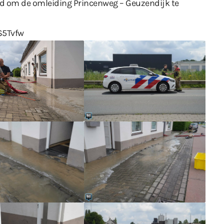
rd om de omleiding Princenweg – Geuzendijk te
S5Tvfw