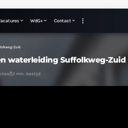
Vacatures
WdG+
Contact
ffolkweg-Zuid
n waterleiding Suffolkweg-Zuid
cties
1 min. leestijd