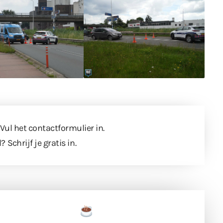
 Vul
het contactformulier
in.
l?
Schrijf je gratis in
.
een tas koffie