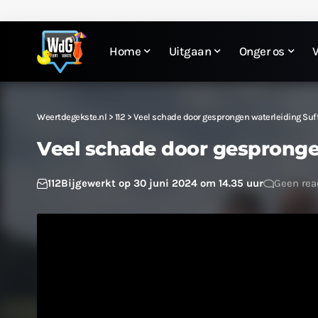
Home
Uitgaan
Onger os
Weertdegekste.nl
>
112
>
Veel schade door gesprongen waterleiding Su
Veel schade door gespronge
112
Bijgewerkt op 30 juni 2024 om 14.35 uur
Geen rea