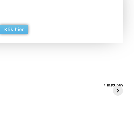
 en ondersteun hun inzet voor dagelijks gratis
ing. Dank je wel alvast!
Klik hier
een
Weer een
Luchtballon boven
Ni
vrachtwagen vast
Weert
ge
Insturen
St