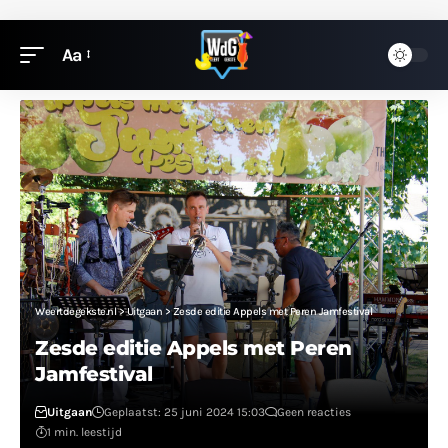
Aa
Weertdegekste.nl
>
Uitgaan
>
Zesde editie Appels met Peren Jamfestival
Zesde editie Appels met Peren
Jamfestival
Uitgaan
Geplaatst: 25 juni 2024 15:03
Geen reacties
1 min. leestijd