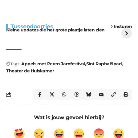
Extra bouwmateriaal
Tunnels blijven een
Tussendoortjes
Insturen
voor kabouters
uitdaging
Kleine updates die het grote plaatje laten zien
Appels met Peren Jamfestival
Sint Raphaëlpad
Tags:
Theater de Huiskamer
Wat is jouw gevoel hierbij?