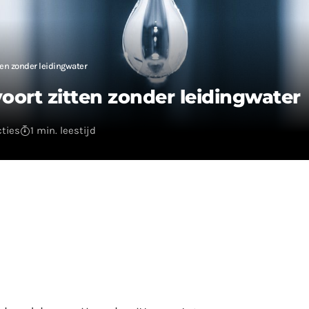
ten zonder leidingwater
oort zitten zonder leidingwater
cties
1 min. leestijd