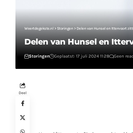
Weertdegekste.nl
>
Storingen
>
Delen van Hunsel en Ittervoort zit
Delen van Hunsel en Itterv
Storingen
Geplaatst: 17 juli 2024 11:28
Geen rea
Deel