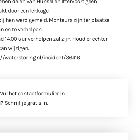
bben delen van Hunsel en Ittervoort geen
akt door een lekkage.
bij hen werd gemeld. Monteurs zijn ter plaatse
 en te verhelpen.
d 14.00 uur verholpen zal zijn. Houd er echter
kan wijzigen.
://waterstoring.nl/incident/36416
 Vul
het contactformulier
in.
l?
Schrijf je gratis in
.