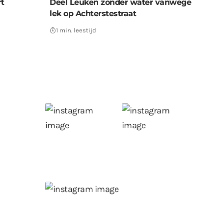
rt
Deel Leuken zonder water vanwege
lek op Achterstestraat
1 min. leestijd