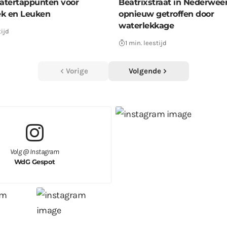
atertappunten voor
Beatrixstraat in Nederwee
k en Leuken
opnieuw getroffen door
waterlekkage
tijd
1 min. leestijd
Vorige
Volgende
Volg @ Instagram
WdG Gespot