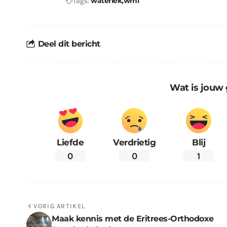
waterlek
wml
Tags:
Deel dit bericht
Wat is jouw 
Liefde
Verdrietig
Blij
0
0
1
VORIG ARTIKEL
Maak kennis met de Eritrees-Orthodoxe