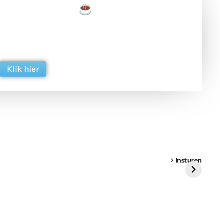
een tas koffie
 en ondersteun hun inzet voor dagelijks gratis
ing. Dank je wel alvast!
Klik hier
een
Weer een
Luchtballon boven
Ni
vrachtwagen vast
Weert
ge
Insturen
St