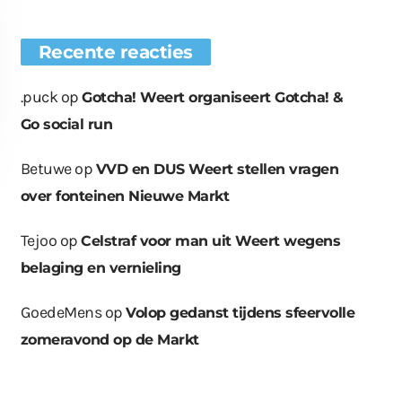
Recente reacties
.puck
op
Gotcha! Weert organiseert Gotcha! &
Go social run
Betuwe
op
VVD en DUS Weert stellen vragen
over fonteinen Nieuwe Markt
Tejoo
op
Celstraf voor man uit Weert wegens
belaging en vernieling
euwe bomen
Wat er in kan, kan er
Bende bij
plaatst op
ook uit
containerpark
ationsplein
Leuken
GoedeMens
op
Volop gedanst tijdens sfeervolle
zomeravond op de Markt