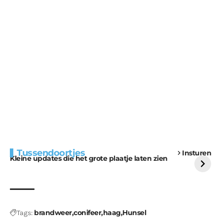
Extra bouwmateriaal
Tunnels blijven een
Tussendoortjes
Insturen
voor kabouters
uitdaging
Kleine updates die het grote plaatje laten zien
brandweer
conifeer
haag
Hunsel
Tags: