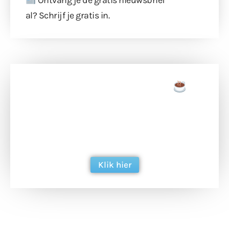
al?
Schrijf je gratis in
.
Doneer een tas koffie
Doneer het WdG-team een kop koffie en
ondersteun hun inzet voor dagelijks gratis
berichtgeving. Dank je wel alvast!
Klik hier