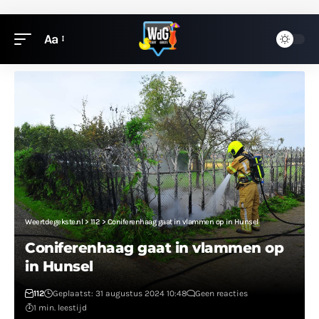
Aa
Weertdegekste.nl
>
112
>
Coniferenhaag gaat in vlammen op in Hunsel
Coniferenhaag gaat in vlammen op
in Hunsel
112
Geplaatst: 31 augustus 2024 10:48
Geen reacties
1 min. leestijd