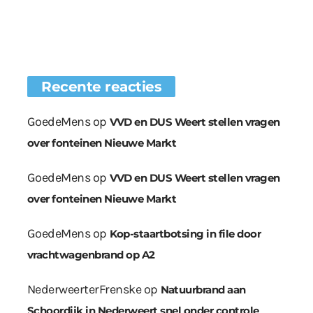
Recente reacties
GoedeMens
op
VVD en DUS Weert stellen vragen
over fonteinen Nieuwe Markt
GoedeMens
op
VVD en DUS Weert stellen vragen
over fonteinen Nieuwe Markt
GoedeMens
op
Kop-staartbotsing in file door
vrachtwagenbrand op A2
NederweerterFrenske
op
Natuurbrand aan
Schoordijk in Nederweert snel onder controle