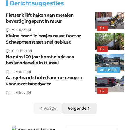
Berichtsuggesties
Fietser blijft haken aan metalen
bevestigingspunt in muur
112
1 min. leestijd
Kleine brand in bosjes naast Doctor
Schaepmanstraat snel geblust
112
0 min. leestijd
Na ruim 100 jaar komt einde aan
basisonderwijs in Hunsel
ALGEMEEN
1 min. leestijd
Aangebrande boterhammen zorgen
voor inzet brandweer
112
1 min. leestijd
Vorige
Volgende