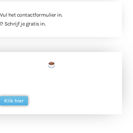
 Vul
het contactformulier
in.
l?
Schrijf je gratis in
.
een tas koffie
 en ondersteun hun inzet voor dagelijks gratis
ing. Dank je wel alvast!
Klik hier