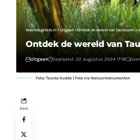
Weertdegekste.nl
>
Uitgaan
>
Ontdek de wereld van Taurossen i
Ontdek de wereld van Ta
Uitgaan
Geplaatst: 22 augustus 2024 17:18
Geen
Foto: Tauros kudde | Foto via Natuurmonumenten
Deel