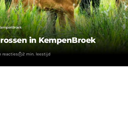
n KempenBroek
urossen in KempenBroek
 reacties
2 min. leestijd