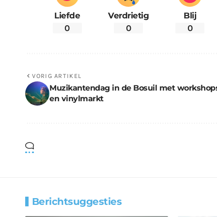
Liefde
Verdrietig
Blij
0
0
0
VORIG ARTIKEL
Muzikantendag in de Bosuil met workshop
en vinylmarkt
Berichtsuggesties