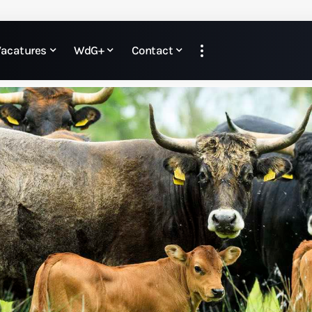
Vacatures
WdG+
Contact