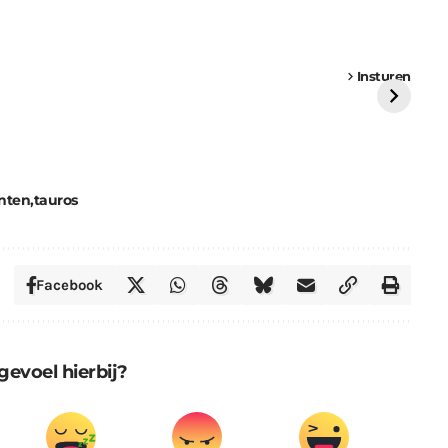
een
Weer een
Luchtballon boven
Ni
vrachtwagen vast
Weert
ge
Insturen
St
nten
tauros
Facebook
gevoel hierbij?