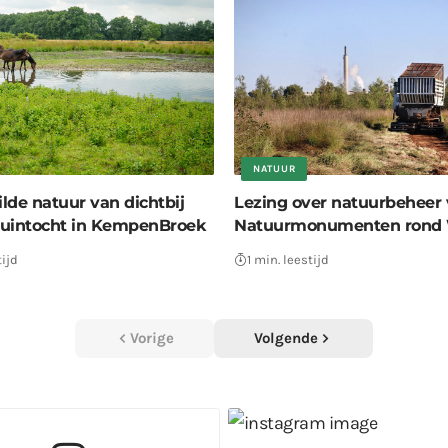
NATUUR
lde natuur van dichtbij
Lezing over natuurbeheer
truintocht in KempenBroek
Natuurmonumenten rond 
tijd
1 min. leestijd
Vorige
Volgende