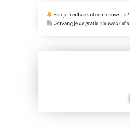
Heb je feedback of een nieuwstip?
Ontvang je de gratis nieuwsbrief a
Doneer 
Doneer het WdG-team een kop koffie
berichtgev