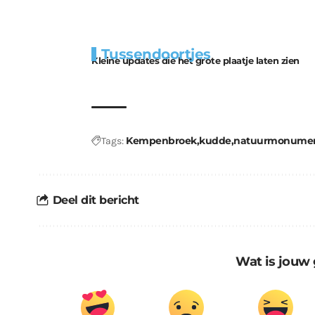
Extra
Tunnels blijven 
Tussendoortjes
bouwmateriaal voor
uitdaging
Kleine updates die het grote plaatje laten zien
kabouters
Kempenbroek
kudde
natuurmonume
Tags:
Deel dit bericht
Wat is jouw 