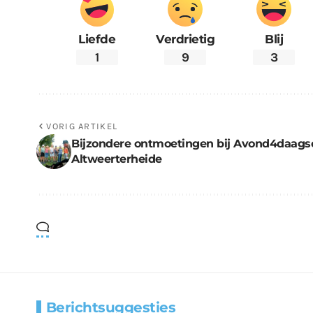
Liefde
Verdrietig
Blij
1
9
3
VORIG ARTIKEL
Bijzondere ontmoetingen bij Avond4daags
Altweerterheide
Berichtsuggesties