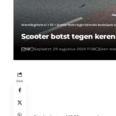
Weertdegekste.nl
>
112
>
Scooter botst tegen kerende bestelauto o
Scooter botst tegen keren
112
Geplaatst: 29 augustus 2024 17:38
Geen rea
Deel