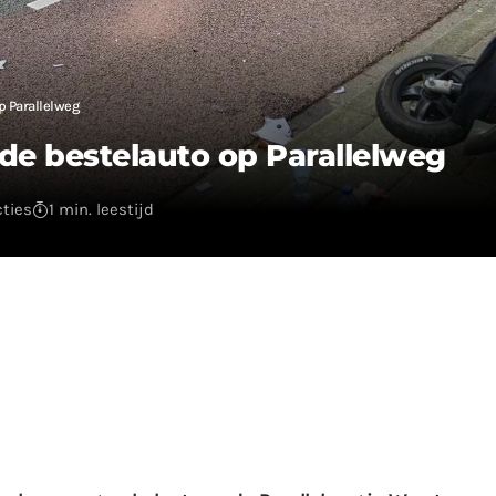
p Parallelweg
de bestelauto op Parallelweg
cties
1 min. leestijd