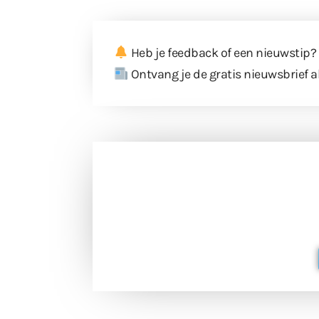
Heb je feedback of een nieuwstip?
Ontvang je de gratis nieuwsbrief a
Doneer 
Doneer het WdG-team een kop koffie
berichtgev