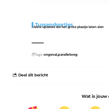
Extra
Tunnels blijven 
Tussendoortjes
bouwmateriaal voor
uitdaging
Kleine updates die het grote plaatje laten zien
kabouters
ongeval
parallelweg
Tags:
Deel dit bericht
Wat is jouw 