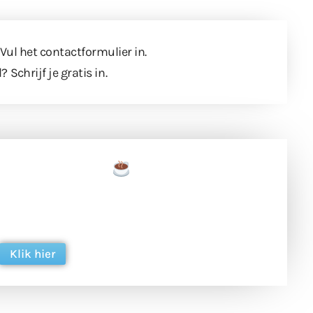
 Vul
het contactformulier
in.
l?
Schrijf je gratis in
.
een tas koffie
 en ondersteun hun inzet voor dagelijks gratis
ing. Dank je wel alvast!
Klik hier