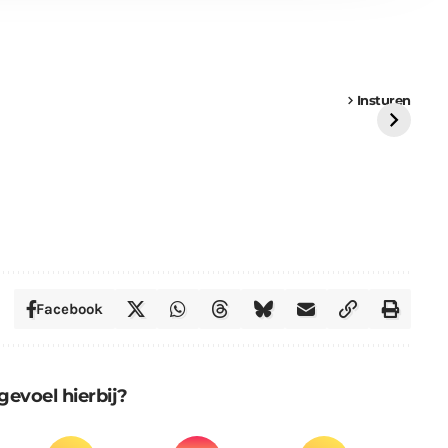
een
Weer een
Luchtballon boven
Ni
vrachtwagen vast
Weert
ge
Insturen
St
Facebook
gevoel hierbij?