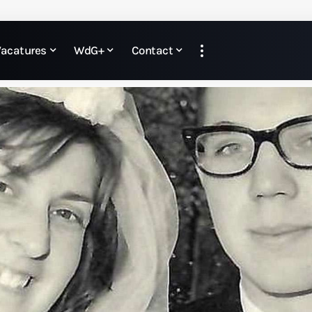
Vacatures
WdG+
Contact