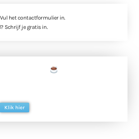
 Vul
het contactformulier
in.
l?
Schrijf je gratis in
.
een tas koffie
 en ondersteun hun inzet voor dagelijks gratis
ing. Dank je wel alvast!
Klik hier