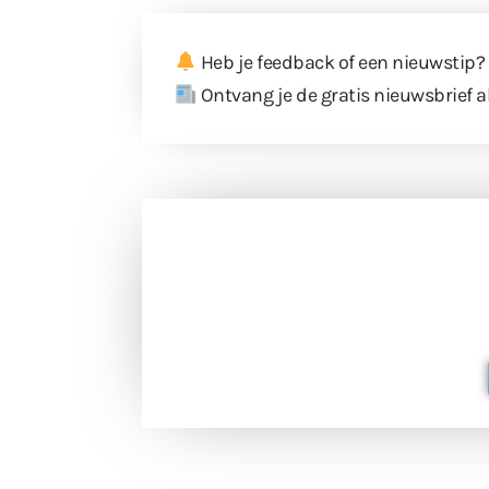
Heb je feedback of een nieuwstip?
Ontvang je de gratis nieuwsbrief a
Doneer 
Doneer het WdG-team een kop koffie
berichtgev