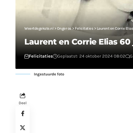
Weertdegekste.nl
>
Onger os
>
Felicitaties
>
Laurent en Corrie Elia
Laurent en Corrie Elias 60
Felicitaties
Geplaatst: 24 oktober 2024 08:02
G
Ingestuurde foto
Deel