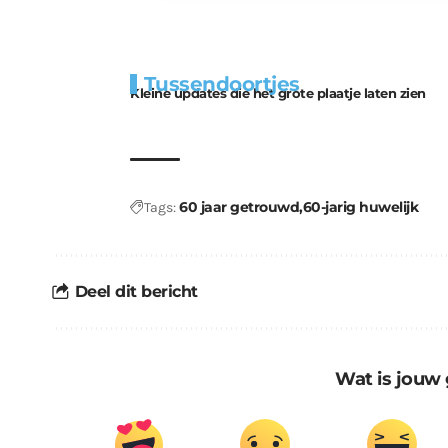
Extra
Tunnels blijven 
Tussendoortjes
bouwmateriaal voor
uitdaging
Kleine updates die het grote plaatje laten zien
kabouters
60 jaar getrouwd
60-jarig huwelijk
Tags:
Deel dit bericht
Wat is jouw 