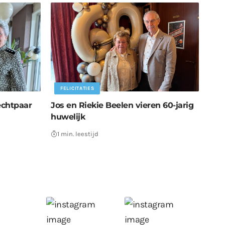
FELICITATIES
echtpaar
Jos en Riekie Beelen vieren 60-jarig
huwelijk
1 min. leestijd