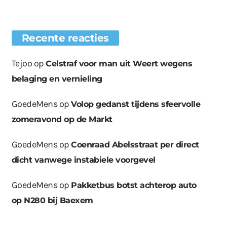
Recente reacties
Tejoo
op
Celstraf voor man uit Weert wegens
belaging en vernieling
GoedeMens
op
Volop gedanst tijdens sfeervolle
zomeravond op de Markt
GoedeMens
op
Coenraad Abelsstraat per direct
dicht vanwege instabiele voorgevel
GoedeMens
op
Pakketbus botst achterop auto
op N280 bij Baexem