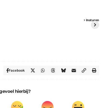
een
Weer een
Luchtballon boven
Ni
vrachtwagen vast
Weert
ge
Insturen
St
Facebook
gevoel hierbij?