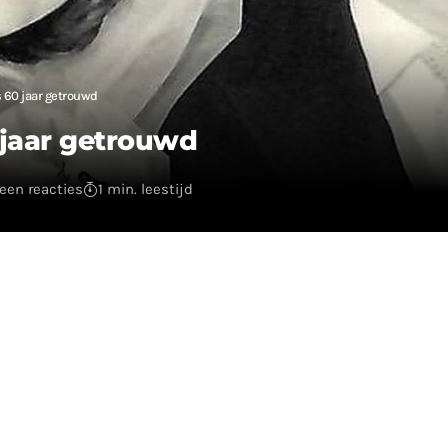
s 60 jaar getrouwd
 jaar getrouwd
een reacties
1 min. leestijd