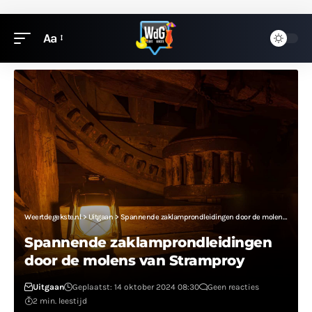
Aa
Weertdegekste.nl
>
Uitgaan
>
Spannende zaklamprondleidingen door de molens van Stramproy
Spannende zaklamprondleidingen
door de molens van Stramproy
Uitgaan
Geplaatst: 14 oktober 2024 08:30
Geen reacties
2 min. leestijd