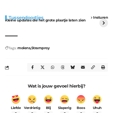
Extra bouwmateriaal
Tunnels blijven een
Tussendoortjes
Insturen
voor kabouters
uitdaging
Kleine updates die het grote plaatje laten zien
molens
Stramproy
Tags:
Wat is jouw gevoel hierbij?
Liefde
Verdrietig
Blij
Slaperig
Boos
Uhuh