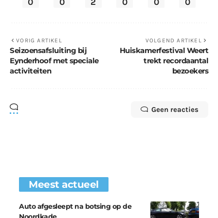
0
0
2
0
0
0
VORIG ARTIKEL
VOLGEND ARTIKEL
Seizoensafsluiting bij
Huiskamerfestival Weert
Eynderhoof met speciale
trekt recordaantal
activiteiten
bezoekers
Geen reacties
Meest actueel
Auto afgesleept na botsing op de
Noordkade