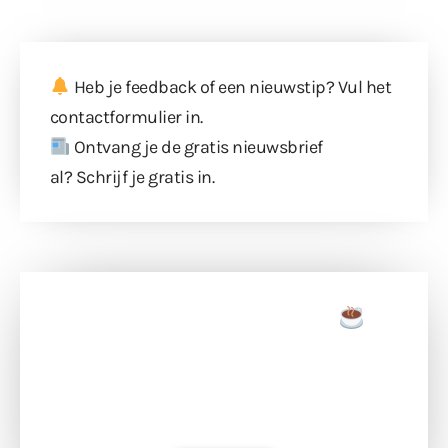
Heb je feedback of een nieuwstip? Vul
het
contactformulier
in.
Ontvang je de gratis nieuwsbrief
al?
Schrijf je gratis in
.
Doneer een tas koffie
Doneer het WdG-team een kop koffie en
ondersteun hun inzet voor dagelijks gratis
berichtgeving. Dank je wel alvast!