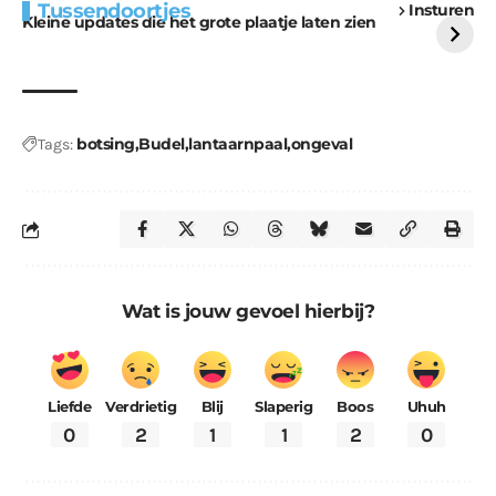
Tussendoortjes
Insturen
voor kabouters
uitdaging
Kleine updates die het grote plaatje laten zien
botsing
Budel
lantaarnpaal
ongeval
Tags:
Wat is jouw gevoel hierbij?
Liefde
Verdrietig
Blij
Slaperig
Boos
Uhuh
0
2
1
1
2
0