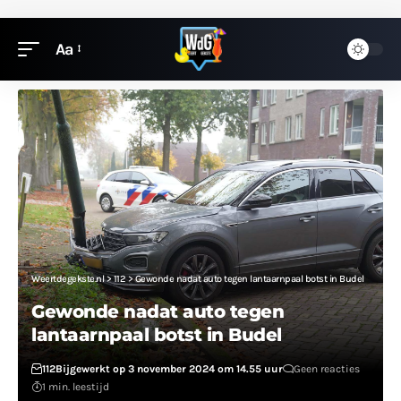
Aa
Weertdegekste.nl
>
112
>
Gewonde nadat auto tegen lantaarnpaal botst in Budel
Gewonde nadat auto tegen
lantaarnpaal botst in Budel
112
Bijgewerkt op 3 november 2024 om 14.55 uur
Geen reacties
1 min. leestijd