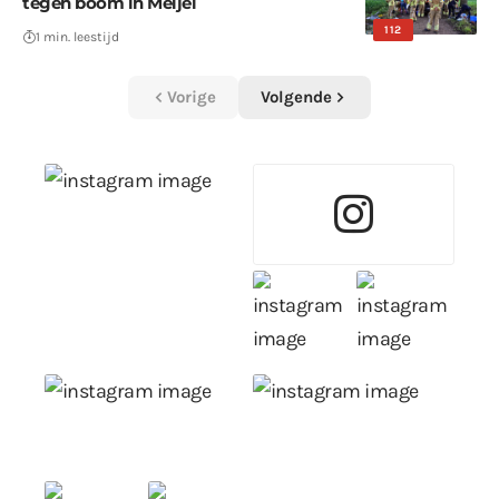
tegen boom in Meijel
112
1 min. leestijd
Vorige
Volgende