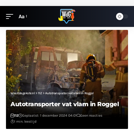
Aa
Weertdegekste.nl
>
112
>
Autotransporter vat vlam in Roggel
Autotransporter vat vlam in Roggel
112
Geplaatst: 1 december 2024 04:01
Geen reacties
1 min. leestijd