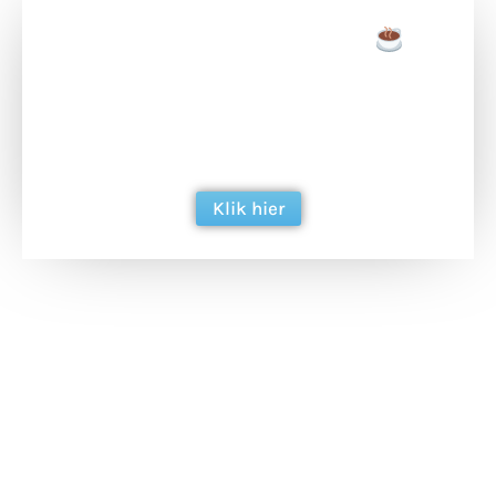
Doneer een tas koffie
Doneer het WdG-team een kop koffie en
ondersteun hun inzet voor dagelijks gratis
berichtgeving. Dank je wel alvast!
Klik hier