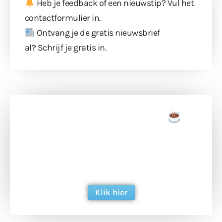
Heb je feedback of een nieuwstip? Vul
het
contactformulier
in.
Ontvang je de gratis nieuwsbrief
al?
Schrijf je gratis in
.
Doneer een tas koffie
Doneer het WdG-team een kop koffie en
ondersteun hun inzet voor dagelijks gratis
berichtgeving. Dank je wel alvast!
Klik hier