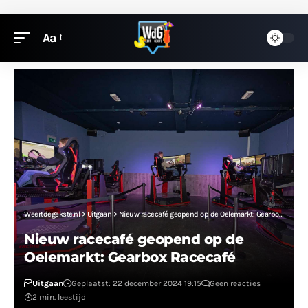
Aa
Weertdegekste.nl
>
Uitgaan
>
Nieuw racecafé geopend op de Oelemarkt: Gearbox Racecafé
Nieuw racecafé geopend op de
Oelemarkt: Gearbox Racecafé
Uitgaan
Geplaatst: 22 december 2024 19:15
Geen reacties
2 min. leestijd