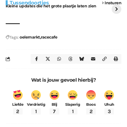
Tussendoortjes
Insturen
voor kabouters
uitdaging
Kleine updates die het grote plaatje laten zien
oelemarkt
racecafe
Tags:
Wat is jouw gevoel hierbij?
Liefde
Verdrietig
Blij
Slaperig
Boos
Uhuh
2
1
7
1
2
3