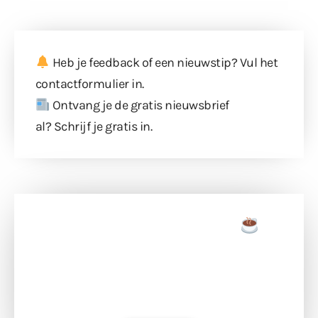
Heb je feedback of een nieuwstip? Vul
het
contactformulier
in.
Ontvang je de gratis nieuwsbrief
al?
Schrijf je gratis in
.
Doneer een tas koffie
Doneer het WdG-team een kop koffie en
ondersteun hun inzet voor dagelijks gratis
berichtgeving. Dank je wel alvast!