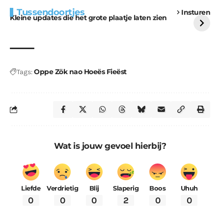
Extra bouwmateriaal
Tunnels blijven een
Tussendoortjes
Insturen
voor kabouters
uitdaging
Kleine updates die het grote plaatje laten zien
Oppe Zök nao Hoeës Fieëst
Tags:
Wat is jouw gevoel hierbij?
Liefde
Verdrietig
Blij
Slaperig
Boos
Uhuh
0
0
0
2
0
0