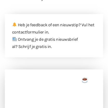
Heb je feedback of een nieuwstip? Vul
het
contactformulier
in.
Ontvang je de gratis nieuwsbrief
al?
Schrijf je gratis in
.
Doneer een tas koffie
Doneer het WdG-team een kop koffie en
ondersteun hun inzet voor dagelijks gratis
berichtgeving. Dank je wel alvast!