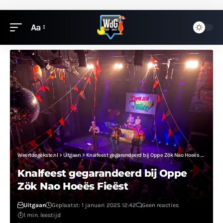
Aa
Weertdegekste.nl
>
Uitgaan
>
Knalfeest gegarandeerd bij Oppe Zök Nao Hoeës Fieëst
Knalfeest gegarandeerd bij Oppe
Zök Nao Hoeës Fieëst
Uitgaan
Geplaatst: 1 januari 2025 12:42
Geen reacties
1 min. leestijd