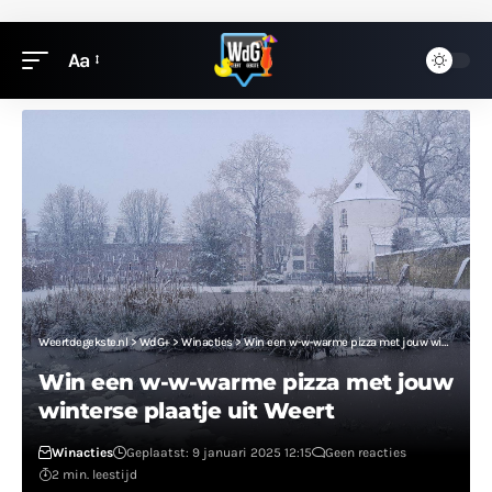
Aa
Weertdegekste.nl
>
WdG+
>
Winacties
>
Win een w-w-warme pizza met jouw winterse plaatje uit Weert
Win een w-w-warme pizza met jouw
winterse plaatje uit Weert
Winacties
Geplaatst: 9 januari 2025 12:15
Geen reacties
2 min. leestijd