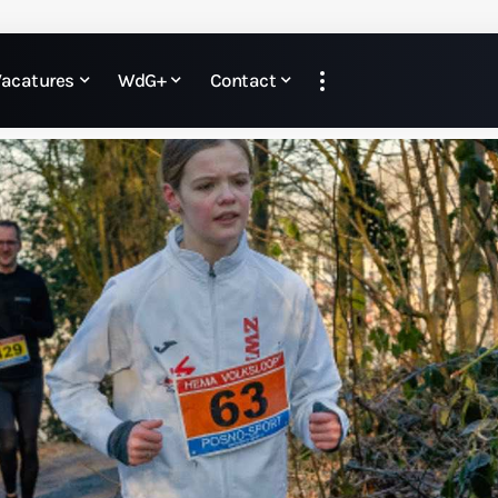
Vacatures
WdG+
Contact