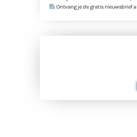
Ontvang je de gratis nieuwsbrief a
Doneer 
Doneer het WdG-team een kop koffie
berichtgev
Extra
Tunnels blijven 