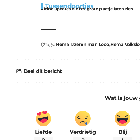
Tussendoortjes
bouwmateriaal voor
uitdaging
Kleine updates die het grote plaatje laten zien
kabouters
Hema IJzeren man Loop
Hema Volksl
Tags:
Deel dit bericht
Wat is jouw 
Liefde
Verdrietig
Blij