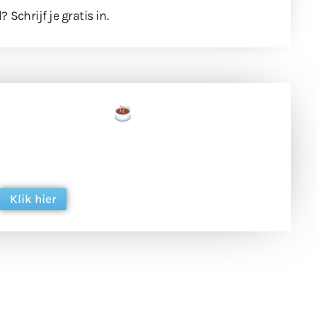
l?
Schrijf je gratis in
.
een tas koffie
 en ondersteun hun inzet voor dagelijks gratis
ing. Dank je wel alvast!
Klik hier
een
Weer een
Luchtballon boven
Ni