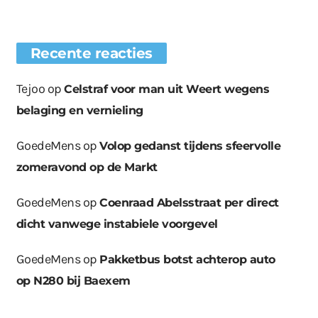
Recente reacties
Tejoo
op
Celstraf voor man uit Weert wegens
belaging en vernieling
GoedeMens
op
Volop gedanst tijdens sfeervolle
zomeravond op de Markt
GoedeMens
op
Coenraad Abelsstraat per direct
dicht vanwege instabiele voorgevel
GoedeMens
op
Pakketbus botst achterop auto
op N280 bij Baexem