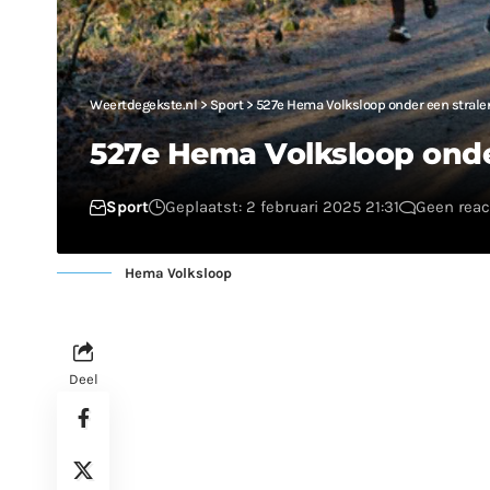
Weertdegekste.nl
>
Sport
>
527e Hema Volksloop onder een strale
527e Hema Volksloop onde
Sport
Geplaatst: 2 februari 2025 21:31
Geen reac
Hema Volksloop
Deel