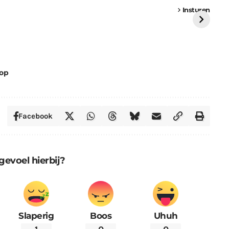
vrachtwagen vast
Weert
ge
Insturen
St
oop
Facebook
gevoel hierbij?
Slaperig
Boos
Uhuh