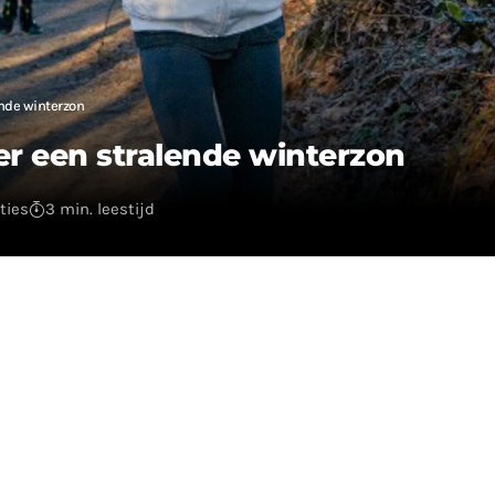
nde winterzon
r een stralende winterzon
ties
3 min. leestijd