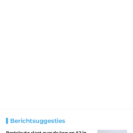
Berichtsuggesties
Bestelauto slaat over de kop op A2 in