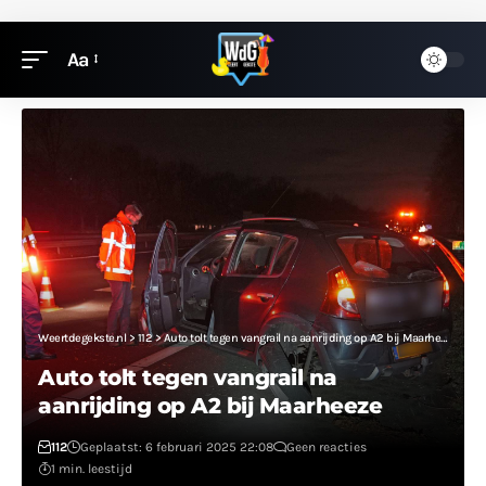
Aa
Weertdegekste.nl
>
112
>
Auto tolt tegen vangrail na aanrijding op A2 bij Maarheeze
Auto tolt tegen vangrail na
aanrijding op A2 bij Maarheeze
112
Geplaatst: 6 februari 2025 22:08
Geen reacties
1 min. leestijd