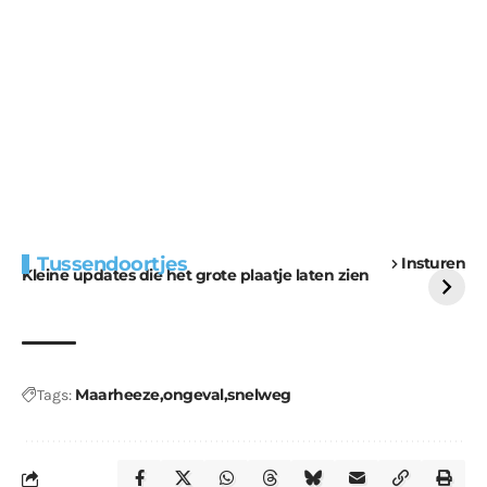
Extra bouwmateriaal
Tunnels blijven een
Tussendoortjes
Insturen
voor kabouters
uitdaging
Kleine updates die het grote plaatje laten zien
Maarheeze
ongeval
snelweg
Tags: