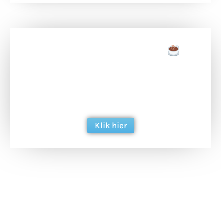
Doneer een tas koffie
Doneer het WdG-team een kop koffie en
ondersteun hun inzet voor dagelijks gratis
berichtgeving. Dank je wel alvast!
Klik hier