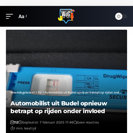
Aa
Weertdegekste.nl
>
112
>
Automobilist uit Budel opnieuw betrapt op rijden onder invloed
Automobilist uit Budel opnieuw
betrapt op rijden onder invloed
112
Geplaatst: 7 februari 2025 17:46
Geen reacties
1 min. leestijd