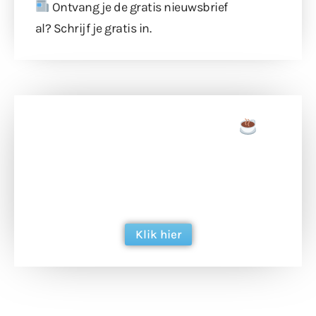
Ontvang je de gratis nieuwsbrief
al?
Schrijf je gratis in
.
Doneer een tas koffie
Doneer het WdG-team een kop koffie en
ondersteun hun inzet voor dagelijks gratis
berichtgeving. Dank je wel alvast!
Klik hier