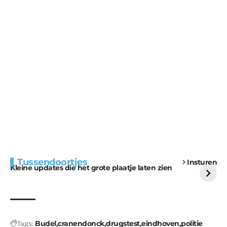
Extra bouwmateriaal
Tunnels blijven een
Tussendoortjes
Insturen
voor kabouters
uitdaging
Kleine updates die het grote plaatje laten zien
Budel
cranendonck
drugstest
eindhoven
politie
Tags: