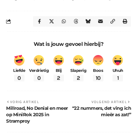
Wat is jouw gevoel hierbij?
Liefde
Verdrietig
Blij
Slaperig
Boos
Uhuh
0
0
2
2
10
1
VORIG ARTIKEL
VOLGEND ARTIKEL
Millroad, No Denial en meer
“22 nummers, det vîng ich
op MiniRok 2025 in
mieër as zat!”
Stramproy