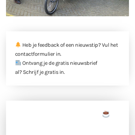
Heb je feedback of een nieuwstip? Vul
het
contactformulier
in.
Ontvang je de gratis nieuwsbrief
al?
Schrijf je gratis in
.
Doneer een tas koffie
Doneer het WdG-team een kop koffie en