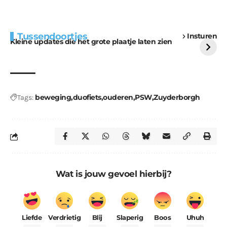
Extra bouwmateriaal
Tunnels blijven een
Tussendoortjes
Insturen
voor kabouters
uitdaging
Kleine updates die het grote plaatje laten zien
beweging
duofiets
ouderen
PSW
Zuyderborgh
Tags:
Wat is jouw gevoel hierbij?
Liefde
Verdrietig
Blij
Slaperig
Boos
Uhuh