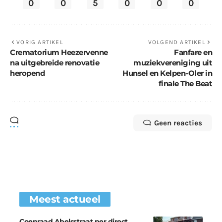
0
0
5
0
0
0
VORIG ARTIKEL
VOLGEND ARTIKEL
Crematorium Heezervenne
Fanfare en
na uitgebreide renovatie
muziekvereniging uit
heropend
Hunsel en Kelpen-Oler in
finale The Beat
Geen reacties
Meest actueel
Coenraad Abelsstraat per direct