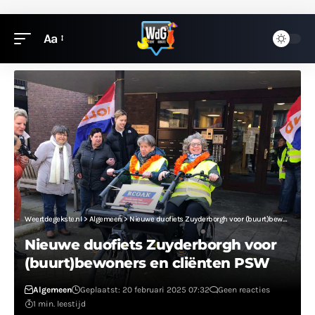
Aa
Weertdegekste.nl
>
Algemeen
>
Nieuwe duofiets Zuyderborgh voor (buurt)bewoners en cliënten PSW
Nieuwe duofiets Zuyderborgh voor
(buurt)bewoners en cliënten PSW
Algemeen
Geplaatst: 20 februari 2025 07:32
Geen reacties
1 min. leestijd