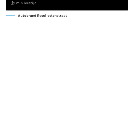
1 min. leestijd
Autobrand Recollectenstraat