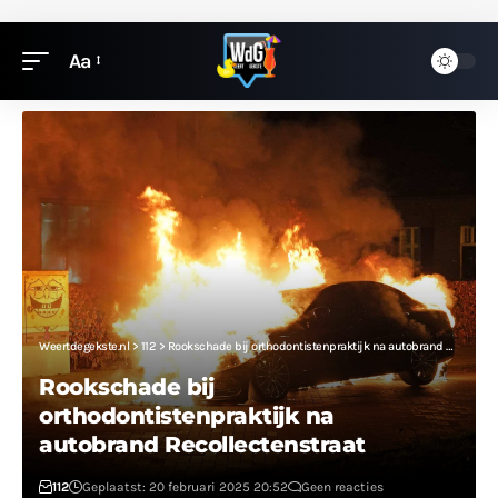
Aa
Weertdegekste.nl
>
112
>
Rookschade bij orthodontistenpraktijk na autobrand Recollectenstraat
Rookschade bij
orthodontistenpraktijk na
autobrand Recollectenstraat
112
Geplaatst: 20 februari 2025 20:52
Geen reacties