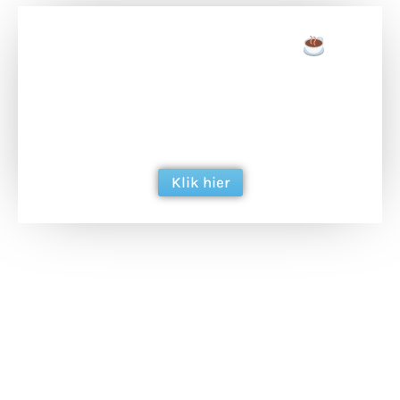
Doneer een tas koffie
Doneer het WdG-team een kop koffie en
ondersteun hun inzet voor dagelijks gratis
berichtgeving. Dank je wel alvast!
Klik hier