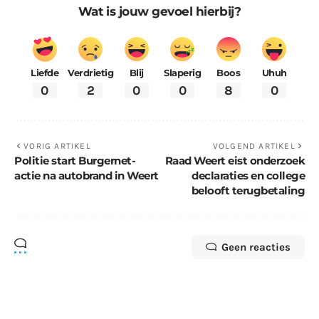
Wat is jouw gevoel hierbij?
Liefde
Verdrietig
Blij
Slaperig
Boos
Uhuh
0
2
0
0
8
0
VORIG ARTIKEL
VOLGEND ARTIKEL
Politie start Burgernet-
Raad Weert eist onderzoek
actie na autobrand in Weert
declaraties en college
belooft terugbetaling
Geen reacties