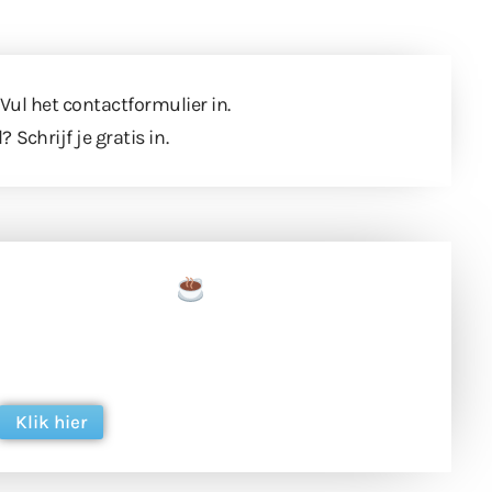
 Vul
het contactformulier
in.
l?
Schrijf je gratis in
.
een tas koffie
 en ondersteun hun inzet voor dagelijks gratis
ing. Dank je wel alvast!
Klik hier