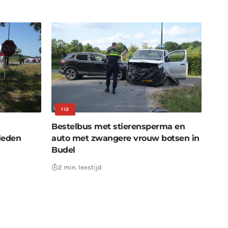
112
l
Bestelbus met stierensperma en
leden
auto met zwangere vrouw botsen in
Budel
2 min. leestijd