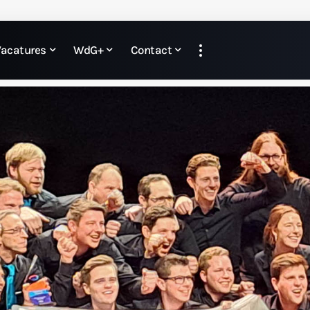
Vacatures
WdG+
Contact