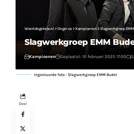
Weertdegekste.nl
>
Onger os
>
Kampioenen
>
Slagwerkgroep EMM 
Slagwerkgroep EMM Budel
Kampioenen
Geplaatst: 10 februari 2025 17:00
G
Ingestuurde foto - Slagwerkgroep EMM Budel
Deel