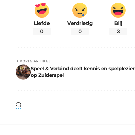
Liefde
Verdrietig
Blij
0
0
3
VORIG ARTIKEL
Speel & Verbind deelt kennis en spelplezier
op Zuiderspel