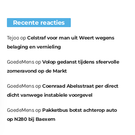
Recente reacties
Tejoo
op
Celstraf voor man uit Weert wegens
belaging en vernieling
GoedeMens
op
Volop gedanst tijdens sfeervolle
zomeravond op de Markt
GoedeMens
op
Coenraad Abelsstraat per direct
dicht vanwege instabiele voorgevel
GoedeMens
op
Pakketbus botst achterop auto
op N280 bij Baexem