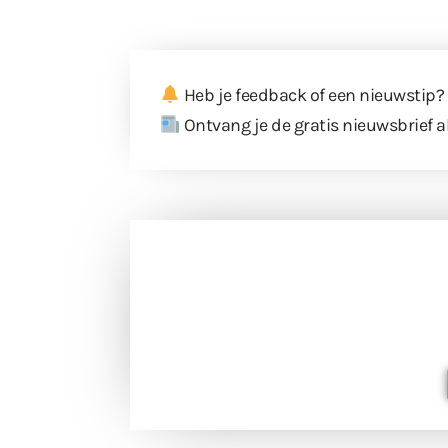
Heb je feedback of een nieuwstip?
Ontvang je de gratis nieuwsbrief a
Doneer 
Doneer het WdG-team een kop koffie
berichtgev