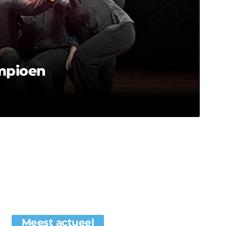
mpioen
Meest actueel