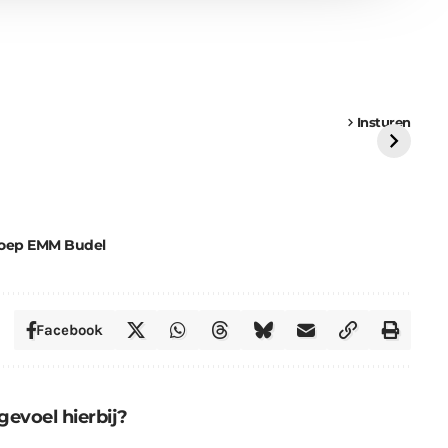
een
Weer een
Luchtballon boven
Ni
vrachtwagen vast
Weert
ge
Insturen
St
oep EMM Budel
Facebook
gevoel hierbij?