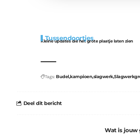
Extra
Tunnels blijven 
Tussendoortjes
bouwmateriaal voor
uitdaging
Kleine updates die het grote plaatje laten zien
kabouters
Budel
kampioen
slagwerk
Slagwerkgr
Tags:
Deel dit bericht
Wat is jouw 