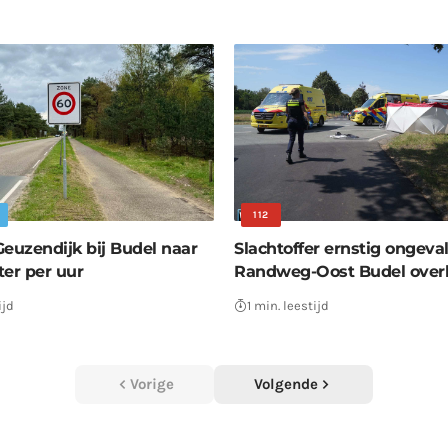
112
Geuzendijk bij Budel naar
Slachtoffer ernstig ongeva
ter per uur
Randweg-Oost Budel over
ijd
1 min. leestijd
Vorige
Volgende