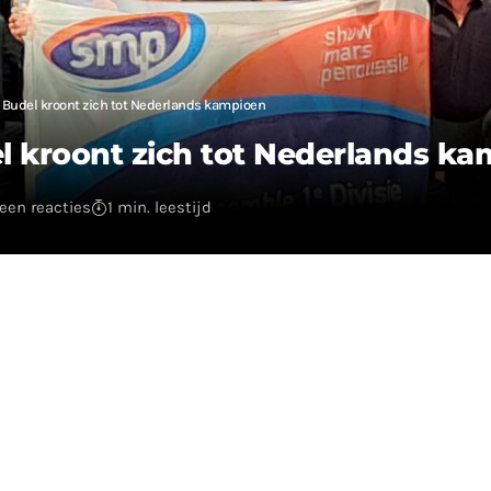
Budel kroont zich tot Nederlands kampioen
 kroont zich tot Nederlands ka
een reacties
1 min. leestijd