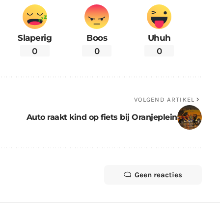
Slaperig
Boos
Uhuh
0
0
0
VOLGEND ARTIKEL
Auto raakt kind op fiets bij Oranjeplein
Geen reacties