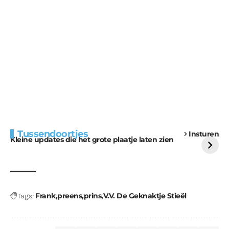
Extra bouwmateriaal
Tunnels blijven een
Tussendoortjes
Insturen
voor kabouters
uitdaging
Kleine updates die het grote plaatje laten zien
Frank
preens
prins
V.V. De Geknaktje Stieël
Tags: