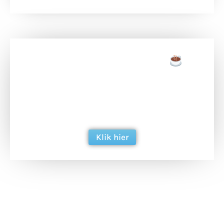
Doneer een tas koffie
Doneer het WdG-team een kop koffie en
ondersteun hun inzet voor dagelijks gratis
berichtgeving. Dank je wel alvast!
Klik hier