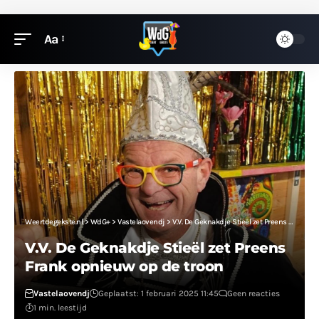
Aa
Weertdegekste.nl
>
WdG+
>
Vastelaovendj
>
V.V. De Geknakdje Stieël zet Preens Frank opnieuw op de troon
V.V. De Geknakdje Stieël zet Preens
Frank opnieuw op de troon
Vastelaovendj
Geplaatst: 1 februari 2025 11:45
Geen reacties
1 min. leestijd