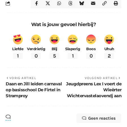
Wat is jouw gevoel hierbij?
Liefde
Verdrietig
Blij
Slaperig
Boos
Uhuh
1
0
5
1
0
2
VORIG ARTIKEL
VOLGEND ARTIKEL
Daan en Jill leiden carnaval
Jeugdpreens Lex I voert de
op basisschool De Firtel in
Wieërter
Stramproy
Wichtervastelaovendj aan
Geen reacties