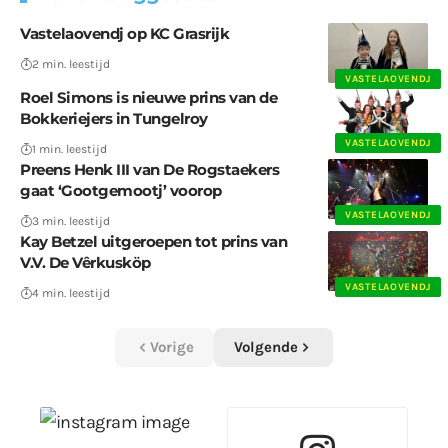
Vastelaovendj op KC Grasrijk
2 min. leestijd
VASTELAOVENDJ
Roel Simons is nieuwe prins van de
Bokkeriejers in Tungelroy
VASTELAOVENDJ
1 min. leestijd
Preens Henk III van De Rogstaekers
gaat ‘Gootgemootj’ voorop
VASTELAOVENDJ
3 min. leestijd
Kay Betzel uitgeroepen tot prins van
V.V. De Vêrkusköp
VASTELAOVENDJ
4 min. leestijd
Vorige
Volgende