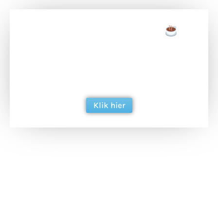
Doneer een tas koffie
Doneer het WdG-team een kop koffie en
ondersteun hun inzet voor dagelijks gratis
berichtgeving. Dank je wel alvast!
Klik hier