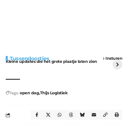
Extra bouwmateriaal
Tunnels blijven een
Tussendoortjes
Insturen
voor kabouters
uitdaging
Kleine updates die het grote plaatje laten zien
open dag
Thijs Logistiek
Tags: