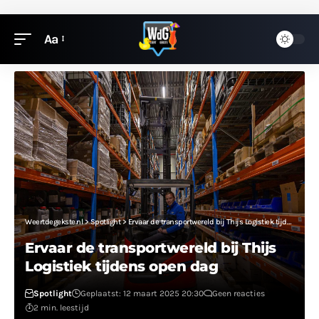
Aa
Weertdegekste.nl
>
Spotlight
>
Ervaar de transportwereld bij Thijs Logistiek tijdens open dag
Ervaar de transportwereld bij Thijs
Logistiek tijdens open dag
Spotlight
Geplaatst: 12 maart 2025 20:30
Geen reacties
2 min. leestijd