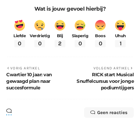
Wat is jouw gevoel hierbij?
Liefde
Verdrietig
Blij
Slaperig
Boos
Uhuh
0
0
2
0
0
1
VORIG ARTIKEL
VOLGEND ARTIKEL
Cwartier 10 jaar: van
RICK start Musical
gewaagd plan naar
Snuffelcursus voor jonge
succesformule
podiumtijgers
Geen reacties