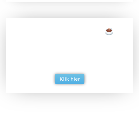
Doneer een tas koffie
Doneer het WdG-team een kop koffie en
ondersteun hun inzet voor dagelijks gratis
berichtgeving. Dank je wel alvast!
Klik hier