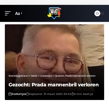
Aa
Weertdegekste.nl
>
WdG+
>
Zoekertjes
>
Gezocht: Prada mannenbril verloren
Gezocht: Prada mannenbril verloren
Zoekertjes
Geplaatst: 10 maart 2025 20:53
0 min. leestijd